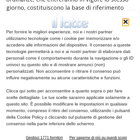
giorno, costituiscono la base di riferimento
per la creazione di nuovi supplementi per il i
cereali e il latte commerciale, previsti tra le
misure d’accompagnamento all’abolizione dei
Per fornire le migliori esperienze, noi e i nostri partner
utilizziamo tecnologie come i cookie per memorizzare e/o
contributi all’esportazione.
accedere alle informazioni del dispositivo. Il consenso a queste
tecnologie permetterà a noi e ai nostri partner di elaborare dati
Come ulteriore misura d’accompagnamento, il
personali come il comportamento durante la navigazione o gli ID
Consiglio federale modifica l’ordinanza sulle
univoci su questo sito e di mostrare annunci (non)
dogane per semplificare la procedura
personalizzati. Non acconsentire o ritirare il consenso può
influire negativamente su alcune caratteristiche e funzioni.
d’autorizzazione per il regime di
perfezionamento attivo per certi latticini e
Clicca qui sotto per acconsentire a quanto sopra o per fare
cereali di base.
scelte dettagliate. Le tue scelte saranno applicate solamente a
questo sito. È possibile modificare le impostazioni in qualsiasi
momento, compreso il ritiro del consenso, utilizzando i pulsanti
TAGS
contributi all'esportazione
sostegno all'esportazione
della Cookie Policy o cliccando sul pulsante di gestione del
consenso nella parte inferiore dello schermo.
svizzera
Gestisci 1771 fornitori
Per saperne di più su questi scopi