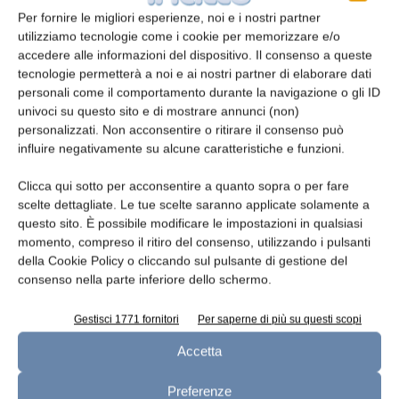
individuali mostra una variazione nella velocità
Per fornire le migliori esperienze, noi e i nostri partner
di dissoluzione delle particelle dipendente
utilizziamo tecnologie come i cookie per memorizzare e/o
dalla loro morfologia.
accedere alle informazioni del dispositivo. Il consenso a queste
tecnologie permetterà a noi e ai nostri partner di elaborare dati
Bibliografia
personali come il comportamento durante la navigazione o gli ID
univoci su questo sito e di mostrare annunci (non)
personalizzati. Non acconsentire o ritirare il consenso può
di E. Börjesson
et al., Lund Univ. e Tetra Pak
influire negativamente su alcune caratteristiche e funzioni.
Processing Systems (p. 357-371); Dairy Science
& Technology, vol. 93, n. 4-5 (2013)
Clicca qui sotto per acconsentire a quanto sopra o per fare
scelte dettagliate. Le tue scelte saranno applicate solamente a
questo sito. È possibile modificare le impostazioni in qualsiasi
momento, compreso il ritiro del consenso, utilizzando i pulsanti
TAGS
alimenti in polvere
studio
della Cookie Policy o cliccando sul pulsante di gestione del
consenso nella parte inferiore dello schermo.
Gestisci 1771 fornitori
Per saperne di più su questi scopi
Accetta
Preferenze