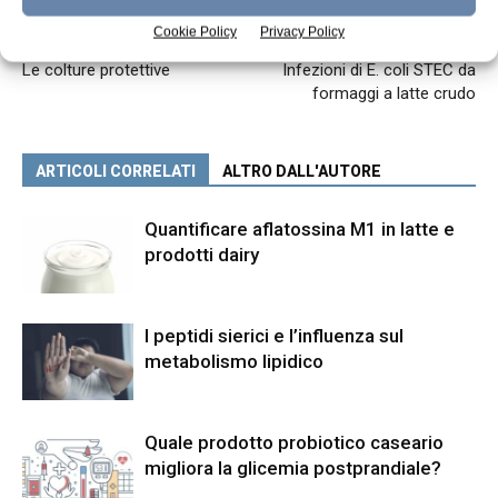
Cookie Policy
Privacy Policy
Articolo precedente
Articolo successivo
Le colture protettive
Infezioni di E. coli STEC da
formaggi a latte crudo
ARTICOLI CORRELATI
ALTRO DALL'AUTORE
Quantificare aflatossina M1 in latte e
prodotti dairy
I peptidi sierici e l’influenza sul
metabolismo lipidico
Quale prodotto probiotico caseario
migliora la glicemia postprandiale?