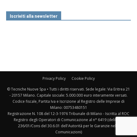
Iscriviti alla newsletter
Privacy Policy
Cookie Policy
© Tecniche Nuove Spa • Tutti i diritti riservati. Sede legale: Via Eritrea 21
- 20157 Milano. Capitale sociale: 5.000.000 euro interamente versati.
Codice fiscale, Partita Iva e Iscrizione al Registro delle Imprese di
Milano: 00753480151
Registrazione N. 108 del 12-3-1976 Tribunale di Milano - Iscritta al ROC
Registro degli Operatori di Comunicazione al n° 6419 (delibera
236/01/Cons del 30.6.01 dell'Autorità per le Garanzie nelle
Comunicazioni)