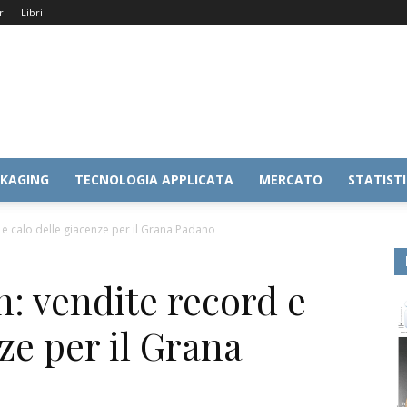
r
Libri
KAGING
TECNOLOGIA APPLICATA
MERCATO
STATIST
 e calo delle giacenze per il Grana Padano
n: vendite record e
ze per il Grana