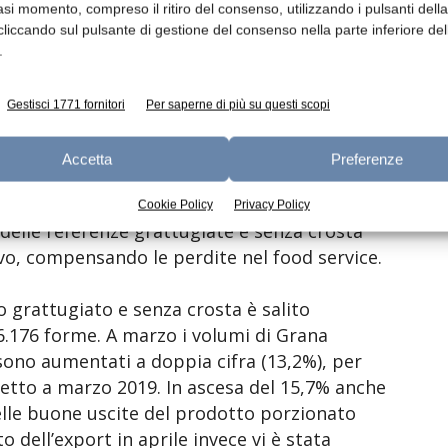
asi momento, compreso il ritiro del consenso, utilizzando i pulsanti dell
mestre 2020 non dove però distrarre, come ha
cliccando sul pulsante di gestione del consenso nella parte inferiore del
o del 2020: rallentare la produzione nel
.
rezzo. I primi dati di aprile mostrano
sai rallentato per la chiusura dei ristoranti
Gestisci 1771 fornitori
Per saperne di più su questi scopi
Accetta
Preferenze
a crosta
Cookie Policy
Privacy Policy
delle referenze grattugiate e senza crosta
, compensando le perdite nel food service.
 grattugiato e senza crosta è salito
36.176 forme. A marzo i volumi di Grana
ono aumentati a doppia cifra (13,2%), per
petto a marzo 2019. In ascesa del 15,7% anche
delle buone uscite del prodotto porzionato
 dell’export in aprile invece vi è stata