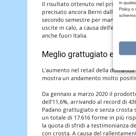
in qualsi
Il risultato ottenuto nel primo tri
Policy o 
precisato ancora Berni dall’obiettiv
schermo
secondo semestre per mantenere il p
uscite in calo, a causa dell’export as
anche fuori Italia.
Meglio grattugiato e senz
L’aumento nel retail della domanda 
mostra un andamento molto positivo
Da gennaio a marzo 2020 il prodotto
dell’11,6%, arrivando al record di 4
Padano grattugiato e senza crosta s
un totale di 17.616 forme in più ris
la quota di sfridi a testimonianza 
con crosta. A causa del rallentamento