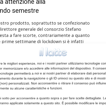
a attenzione alla
ondo semestre
ostro prodotto, soprattutto se confezionato
direttore generale del consorzio Stefano
presta a fare scorte, contrariamente a quanto
e prime settimane di lockdown si è infatti
 prodotti che si temeva di non trovare più
re le migliori esperienze, noi e i nostri partner utilizziamo tecnologie co
ano marchiato dai magazzini a marzo 2020 –
er memorizzare e/o accedere alle informazioni del dispositivo. Il conse
soluto le più alte della storia, hanno
cnologie permetterà a noi e ai nostri partner di elaborare dati personal
he comprendeva la Pasqua a un prezzo
mento durante la navigazione o gli ID univoci su questo sito e di most
non) personalizzati. Non acconsentire o ritirare il consenso può influire
di quello di oggi. Occorrerà vedere ora che
mente su alcune caratteristiche e funzioni.
essive, ma questi risultati dimostrano che il
 in grado di far fronte alle emergenze».
i sotto per acconsentire a quanto sopra o per fare scelte dettagliate. L
aranno applicate solamente a questo sito. È possibile modificare le impo