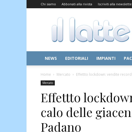
Chi siamo
Abbonati alla rivista
Iscriviti alla newslette
Il
Latte
NEWS
EDITORIALI
IMPIANTI
PAC
Home
Mercato
Effettto lockdown: vendite record
Mercato
Effettto lockdow
calo delle giacen
Padano