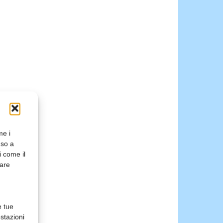
me i
nso a
i come il
rare
e tue
stazioni