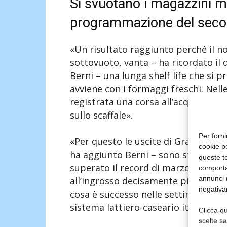
Si svuotano i magazzini m
programmazione del sec
«Un risultato raggiunto perché il n
sottovuoto, vanta – ha ricordato il 
Berni – una lunga shelf life che si 
avviene con i formaggi freschi. Nell
registrata una corsa all’acquisto di
sullo scaffale».
Per forni
«Per questo le uscite di Grana Pad
cookie p
ha aggiunto Berni – sono state in as
queste te
superato il record di marzo 2018 c
comporta
annunci (
all’ingrosso decisamente più basso 
negativa
cosa è successo nelle settimane succ
sistema lattiero-caseario italiano è
Clicca qu
scelte s