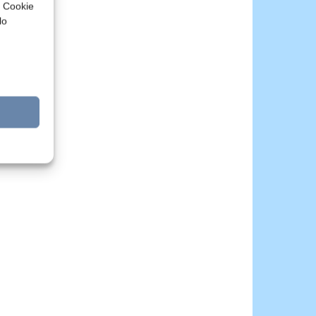
a Cookie
lo