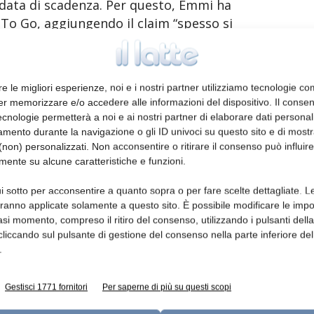
o data di scadenza. Per questo, Emmi ha
To Go, aggiungendo il claim “spesso si
ra di taluni suoi prodotti, fra cui il popolare
copo di incoraggiare i consumatori a
i scaduti, valutandone “aspetto, odore, gusto”
re le migliori esperienze, noi e i nostri partner utilizziamo tecnologie co
 lo spreco alimentare. Infatti, i tipici indizi
er memorizzare e/o accedere alle informazioni del dispositivo. Il conse
za di muffa in uno yogurt oppure il gusto
cnologie permetterà a noi e ai nostri partner di elaborare dati personal
riconoscibili con un’analisi molto
mento durante la navigazione o gli ID univoci su questo sito e di most
non) personalizzati. Non acconsentire o ritirare il consenso può influire
mente su alcune caratteristiche e funzioni.
che interessa anche la Svizzera se si
i sotto per acconsentire a quanto sopra o per fare scelte dettagliate. L
e dell’Ufficio federale dell’ambiente (UFAM),
aranno applicate solamente a questo sito. È possibile modificare le impo
asi momento, compreso il ritiro del consenso, utilizzando i pulsanti dell
 330 kg di cibo ogni anno. E il superamento
cliccando sul pulsante di gestione del consenso nella parte inferiore del
 delle motivazioni più significative che
.
l cibo.
Gestisci 1771 fornitori
Per saperne di più su questi scopi