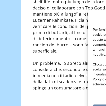
shelf life molto più lunga della lor
deciso di collaborare con Too Good 
mantiene più a lungo” all’etichettatu
Luzerner Rahmkäse. Il claim ha lo s
verificare le condizioni dei prodott
Per forni
prima di buttarli, al fine di prevenire
cookie p
di deterioramento – come la presen
queste te
rancido del burro – sono facilmente 
comporta
annunci (
superficiale.
negativa
Un problema, lo spreco alimentare, 
Clicca qu
considera che, secondo le statistich
scelte s
in qualsi
in media un cittadino elvetico getta
Policy o 
della data di scadenza è proprio una
schermo
spinge un consumatore a disfarsi de