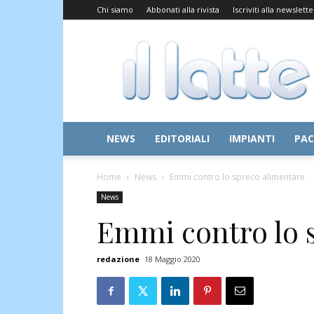
Chi siamo
Abbonati alla rivista
Iscriviti alla newslette
Il
Latte
NEWS
EDITORIALI
IMPIANTI
PAC
Home
News
Emmi contro lo spreco alimentare
News
Emmi contro lo 
redazione
18 Maggio 2020