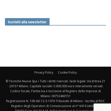
Iscriviti alla newsletter
Privacy Policy
Cookie Policy
© Tecniche Nuove Spa • Tutti i diritti riservati. Sede legale: Via Eritrea 21
- 20157 Milano. Capitale sociale: 5.000.000 euro interamente versati.
Codice fiscale, Partita Iva e Iscrizione al Registro delle Imprese di
Milano: 00753480151
Registrazione N. 108 del 12-3-1976 Tribunale di Milano - Iscritta al ROC
Registro degli Operatori di Comunicazione al n° 6419 (delibera
236/01/Cons del 30.6.01 dell'Autorità per le Garanzie nelle