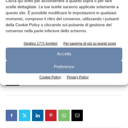
Clicca qui sotto per acconsentire a quanto sopra o per fare
Con la ristrutturazione, Emmi ha anche
scelte dettagliate. Le tue scelte saranno applicate solamente a
migliorato l’efficienza energetica del sito. Una
questo sito. È possibile modificare le impostazioni in qualsiasi
pompa di calore – alimentata dall’elettricità
momento, compreso il ritiro del consenso, utilizzando i pulsanti
della Cookie Policy o cliccando sul pulsante di gestione del
proveniente dall’impianto fotovoltaico
consenso nella parte inferiore dello schermo.
aziendale o dall’elettricità verde acquistata –
genera il calore impiegato nel processo
Gestisci 1771 fornitori
Per saperne di più su questi scopi
produttivo. Inoltre, in questo processo gran
Accetta
parte del calore residuo può essere
riutilizzato.
Preferenze
Cookie Policy
Privacy Policy
TAGS
dessert
Emmi