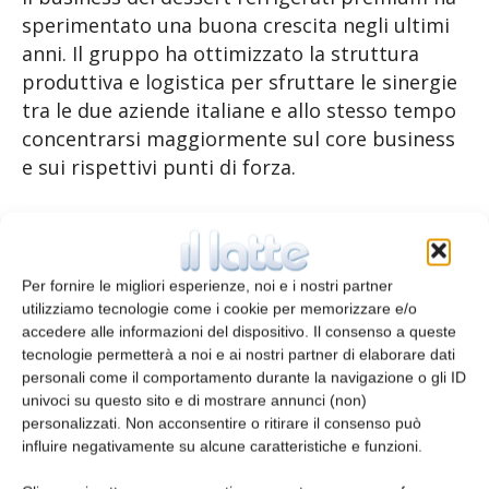
sperimentato una buona crescita negli ultimi
anni. Il gruppo ha ottimizzato la struttura
produttiva e logistica per sfruttare le sinergie
tra le due aziende italiane e allo stesso tempo
concentrarsi maggiormente sul core business
e sui rispettivi punti di forza.
Emmi Dessert Italia opera nella vendita al
dettaglio coi dessert freddi premium di
Rachelli e Bontà Divina. Pasticceria
Per fornire le migliori esperienze, noi e i nostri partner
Quadrifoglio, invece, sviluppa prodotti
utilizziamo tecnologie come i cookie per memorizzare e/o
accedere alle informazioni del dispositivo. Il consenso a queste
destinati al settore della ristorazione che
tecnologie permetterà a noi e ai nostri partner di elaborare dati
richiedono flessibilità e artigianalità. A tal fine,
personali come il comportamento durante la navigazione o gli ID
Emmi ha ampliato le capacità produttive
univoci su questo sito e di mostrare annunci (non)
dell’attuale stabilimento di Campogalliano, in
personalizzati. Non acconsentire o ritirare il consenso può
influire negativamente su alcune caratteristiche e funzioni.
particolare creando un centro di innovazione.