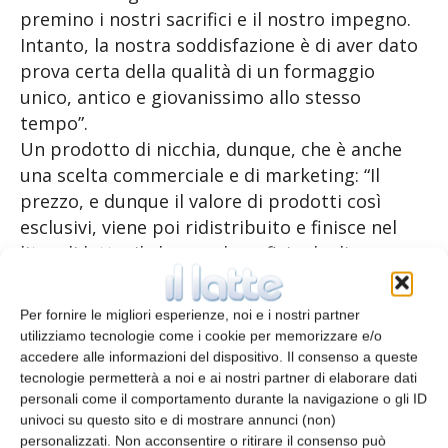
premino i nostri sacrifici e il nostro impegno.
Intanto, la nostra soddisfazione è di aver dato
prova certa della qualità di un formaggio
unico, antico e giovanissimo allo stesso
tempo”.
Un prodotto di nicchia, dunque, che è anche
una scelta commerciale e di marketing: “Il
prezzo, e dunque il valore di prodotti così
esclusivi, viene poi ridistribuito e finisce nel
litro di latte, il che va a beneficio degli
allevatori e dei pastori sardi” conclude Pintus.
Per fornire le migliori esperienze, noi e i nostri partner
utilizziamo tecnologie come i cookie per memorizzare e/o
accedere alle informazioni del dispositivo. Il consenso a queste
tecnologie permetterà a noi e ai nostri partner di elaborare dati
TAGS
pecorino romano
personali come il comportamento durante la navigazione o gli ID
univoci su questo sito e di mostrare annunci (non)
personalizzati. Non acconsentire o ritirare il consenso può