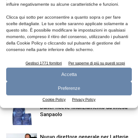
influire negativamente su alcune caratteristiche e funzioni.
Clicca qui sotto per acconsentire a quanto sopra o per fare
scelte dettagliate. Le tue scelte saranno applicate solamente a
questo sito. È possibile modificare le impostazioni in qualsiasi
momento, compreso il ritiro del consenso, utilizzando i pulsanti
della Cookie Policy o cliccando sul pulsante di gestione del
Articolo precedente
Articolo successivo
consenso nella parte inferiore dello schermo.
Tra Unilever e Barry Callebaut
Emmi investe nei dessert
accordo di lungo termine sul
italiani
Gestisci 1771 fornitori
Per saperne di più su questi scopi
cioccolato
Accetta
Preferenze
ARTICOLI CORRELATI
ALTRO DALL'AUTORE
Cookie Policy
Privacy Policy
Dalter riceve finanziamento da Intesa
Sanpaolo
Nuovo direttore generale per Latterie