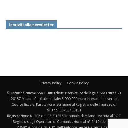
Iscriviti alla newsletter
Privacy Policy
Cookie Policy
© Tecniche Nuove Spa • Tutti i diritti riservati. Sede legale: Via Eritrea 21
- 20157 Milano. Capitale sociale: 5.000.000 euro interamente versati.
Codice fiscale, Partita Iva e Iscrizione al Registro delle Imprese di
Milano: 00753480151
Registrazione N. 108 del 12-3-1976 Tribunale di Milano - Iscritta al ROC
Registro degli Operatori di Comunicazione al n° 6419 (delibera
236/01/Cons del 30.6.01 dell'Autorità per le Garanzie nelle