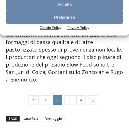
questa produzione tradizionale, legandola
Accetta
all’utilizzo di soli formaggi a latte crudo e alla
Preferenze
produzione di alpeggio dell’area carnica,
puntando a difendere il prodotto artigianale
Cookie Policy
Privacy Policy
dai tentativi di imitazione che utilizzano solo
formaggi di bassa qualità e di latte
pastorizzato spesso di provenienza non locale.
I produttori che oggi seguono il disciplinare di
produzione del presidio Slow Food sono tre:
San Juri di Colza, Gortani sullo Zoncolan e Rugo
a Enemonzo.
1
2
3
4
TAGS
caseificio
formaggio