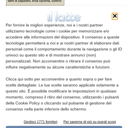
Zona geografica di origine e di produzione
Per fornire le migliori esperienze, noi e i nostri partner
utilizziamo tecnologie come i cookie per memorizzare e/o
La preparazione del Formadi Frant è una delle
accedere alle informazioni del dispositivo. Il consenso a queste
più consolidate tradizioni della Carnia e spesso
tecnologie permetterà a noi e ai nostri partner di elaborare dati
personali come il comportamento durante la navigazione o gli ID
ancora oggi avviene in ambito
univoci su questo sito e di mostrare annunci (non)
famigliare. Veniva anticamente impiegato
personalizzati. Non acconsentire o ritirare il consenso può
come sistema domestico di recupero e
influire negativamente su alcune caratteristiche e funzioni.
conservazione di formaggi che presentavano
Clicca qui sotto per acconsentire a quanto sopra o per fare
difetti o alterazioni tali da richiedere
scelte dettagliate. Le tue scelte saranno applicate solamente a
altrimenti un consumo molto rapido e, con il
questo sito. È possibile modificare le impostazioni in qualsiasi
passare dei tempi e il miglioramento delle
momento, compreso il ritiro del consenso, utilizzando i pulsanti
condizioni di vita, era stato abbandonato. Da
della Cookie Policy o cliccando sul pulsante di gestione del
consenso nella parte inferiore dello schermo.
qualche anno, per il Formadi Frant, è stato
istituito un Presidio Slow Food per far
Gestisci 1771 fornitori
Per saperne di più su questi scopi
conoscere e incentivare il mantenimento di