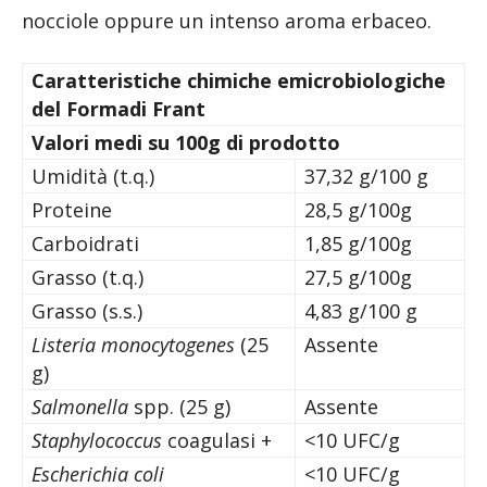
nocciole oppure un intenso aroma erbaceo.
Caratteristiche chimiche e
microbiologiche
del Formadi Frant
Valori medi su 100g di prodotto
Umidità (t.q.)
37,32 g/100 g
Proteine
28,5 g/100g
Carboidrati
1,85 g/100g
Grasso (t.q.)
27,5 g/100g
Grasso (s.s.)
4,83 g/100 g
Listeria monocytogenes
(25
Assente
g)
Salmonella
spp. (25 g)
Assente
Staphylococcus
coagulasi +
<10 UFC/g
Escherichia coli
<10 UFC/g