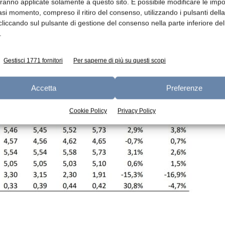
aranno applicate solamente a questo sito. È possibile modificare le impo
u base tendenziale). Sulla scia di quanto
asi momento, compreso il ritiro del consenso, utilizzando i pulsanti dell
velli eccezionali del 2017, i listini del burro
cliccando sul pulsante di gestione del consenso nella parte inferiore del
.
onati (-19,6% nel 2018), presentando
rimestre (-15,3%).
Gestisci 1771 fornitori
Per saperne di più su questi scopi
Accetta
Preferenze
Cookie Policy
Privacy Policy