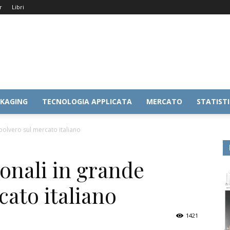
r
Libri
KAGING
TECNOLOGIA APPLICATA
MERCATO
STATIST
polvero sul mercato italiano
onali in grande
cato italiano
1421