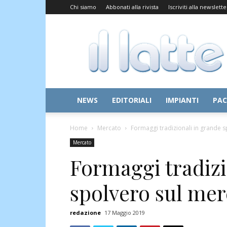
Chi siamo
Abbonati alla rivista
Iscriviti alla newslette
Il
Latte
NEWS
EDITORIALI
IMPIANTI
PAC
Home
Mercato
Formaggi tradizionali in grande s
Mercato
Formaggi tradizi
spolvero sul mer
redazione
17 Maggio 2019