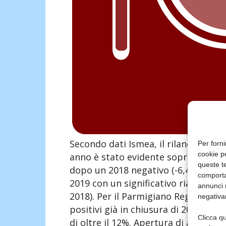
Secondo dati Ismea, il rilancio del 
Per forni
cookie p
anno è stato evidente soprattutto pe
queste te
dopo un 2018 negativo (-6,4% rispet
comporta
2019 con un significativo rialzo dei 
annunci (
2018). Per il Parmigiano Reggiano, c
negativa
positivi già in chiusura di 2018, ne
Clicca qu
di oltre il 12%. Apertura di anno fav