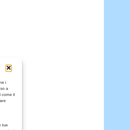
me i
nso a
i come il
rare
e tue