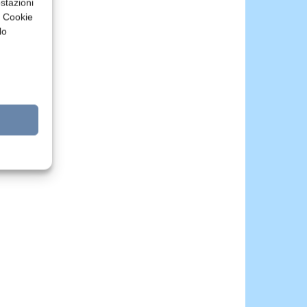
stazioni
a Cookie
lo