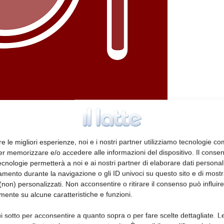
mercato interno in questa prima frazione di
re le migliori esperienze, noi e i nostri partner utilizziamo tecnologie co
er memorizzare e/o accedere alle informazioni del dispositivo. Il conse
r i formaggi tradizionali. In particolare,
cnologie permetterà a noi e ai nostri partner di elaborare dati personal
to al 2017), il Grana Padano ha esordito nel
mento durante la navigazione o gli ID univoci su questo sito e di most
listini (+26% rispetto al primo trimestre
non) personalizzati. Non acconsentire o ritirare il consenso può influire
he aveva fatto registrare i primi segnali
mente su alcune caratteristiche e funzioni.
l primo trimestre 2019 si segnala un aumento
i sotto per acconsentire a quanto sopra o per fare scelte dettagliate. L
orevole anche per il Gorgonzola e il