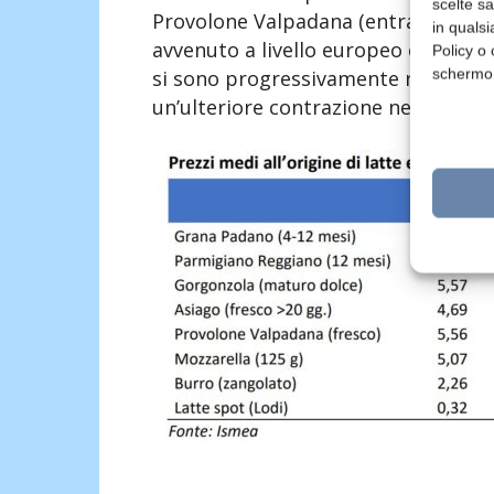
scelte s
Provolone Valpadana (entrambi +3% s
in qualsi
avvenuto a livello europeo e dopo i li
Policy o 
schermo
si sono progressivamente ridimensi
un’ulteriore contrazione nel primo t