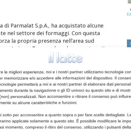
Ed
ta di Parmalat S.p.A., ha acquistato alcune
zate nel settore dei formaggi. Con questa
orza la propria presenza nell’area sud
mente in un Paese nel quale opera tramite
cquisite comprendono quattro siti produttivi
ortafoglio di marchi comprende, tra i più
Kümey”. Nel 2016 il fatturato netto delle
re le migliori esperienze, noi e i nostri partner utilizziamo tecnologie co
i di euro. L’enterprise value dell’attività
er memorizzare e/o accedere alle informazioni del dispositivo. Il conse
cnologie permetterà a noi e ai nostri partner di elaborare dati personal
 milioni di euro e l’acquisizione è stata
mento durante la navigazione o gli ID univoci su questo sito e di most
pri.
non) personalizzati. Non acconsentire o ritirare il consenso può influire
mente su alcune caratteristiche e funzioni.
i sotto per acconsentire a quanto sopra o per fare scelte dettagliate. L
aranno applicate solamente a questo sito. È possibile modificare le impo
asi momento, compreso il ritiro del consenso, utilizzando i pulsanti dell