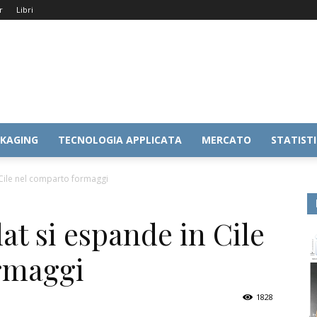
r
Libri
KAGING
TECNOLOGIA APPLICATA
MERCATO
STATIST
 Cile nel comparto formaggi
at si espande in Cile
rmaggi
1828