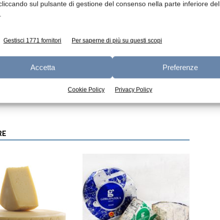
cliccando sul pulsante di gestione del consenso nella parte inferiore del
.
Gestisci 1771 fornitori
Per saperne di più su questi scopi
Accetta
Preferenze
Articolo successivo
o
Happy Milk, la richiesta di innovazione che parte
Cookie Policy
Privacy Policy
dal basso
RE