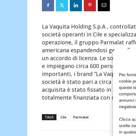
La Vaquita Holding S.p.A , controlla
società operanti in Cile e specializ
operazione, il gruppo Parmalat raff
americana espandendosi geografica
un accordo di licenza. Le società a
e impiegano circa 600 persone. Il p
importanti, i brand “La Vaquita” e “
Per forni
società è stato pari a circa 95 milion
cookie p
queste te
acquisita è stato fissato in circa 100
comporta
totalmente finanziata con mezzi pro
annunci (
negativa
TAGS
Cile
Parmalat
Clicca qu
scelte s
in qualsi