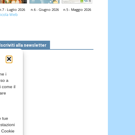
n.7 - Luglio 2026
n.6 - Giugno 2026
n.5 - Maggio 2026
icola Web
Iscriviti alla newsletter
me i
nso a
i come il
rare
e tue
stazioni
a Cookie