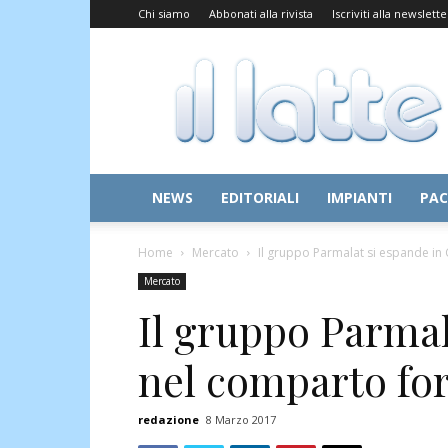
Chi siamo
Abbonati alla rivista
Iscriviti alla newslette
Il
Latte
NEWS
EDITORIALI
IMPIANTI
PAC
Home
Mercato
Il gruppo Parmalat si espande in
Mercato
Il gruppo Parmal
nel comparto fo
redazione
8 Marzo 2017