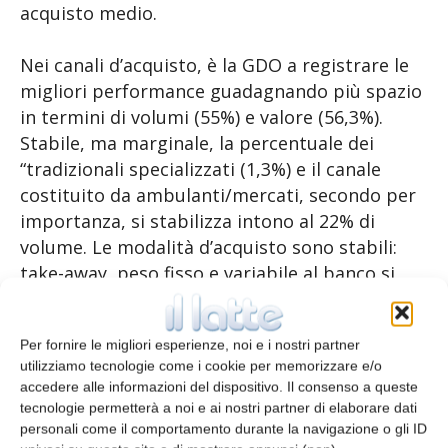
acquisto medio.
Nei canali d’acquisto, è la GDO a registrare le
migliori performance guadagnando più spazio
in termini di volumi (55%) e valore (56,3%).
Stabile, ma marginale, la percentuale dei
“tradizionali specializzati (1,3%) e il canale
costituito da ambulanti/mercati, secondo per
importanza, si stabilizza intono al 22% di
volume. Le modalità d’acquisto sono stabili:
take-away, peso fisso e variabile al banco si
pressoché equamente il mercato.
Per fornire le migliori esperienze, noi e i nostri partner
L’export nel 2022
utilizziamo tecnologie come i cookie per memorizzare e/o
accedere alle informazioni del dispositivo. Il consenso a queste
tecnologie permetterà a noi e ai nostri partner di elaborare dati
Nel 2022 l’export di Gorgonzola ha guadagnato
personali come il comportamento durante la navigazione o gli ID
l’1,9%, per un totale di 25.191 t esportate di cui