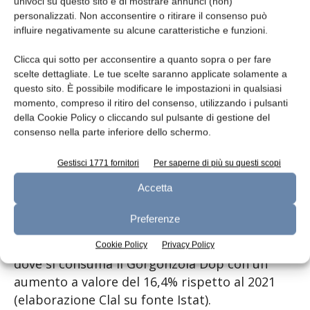
univoci su questo sito e di mostrare annunci (non)
21.733 tons intra-UE (+2,7%) e le restanti 3.458
personalizzati. Non acconsentire o ritirare il consenso può
extra-UE (-3%). Germania e Francia, con oltre
influire negativamente su alcune caratteristiche e funzioni.
11,6 tonnellate importate rappresentano il
Clicca qui sotto per acconsentire a quanto sopra o per fare
46,2% delle esportazioni totali di Gorgonzola
scelte dettagliate. Le tue scelte saranno applicate solamente a
Dop. La Francia registra un aumento del 2,31%
questo sito. È possibile modificare le impostazioni in qualsiasi
mentre la Germania, segna -11,8%.
momento, compreso il ritiro del consenso, utilizzando i pulsanti
della Cookie Policy o cliccando sul pulsante di gestione del
consenso nella parte inferiore dello schermo.
Menzioni d’onore per: Lussemburgo, 1.316
tonnellate, +199,9% e Ungheria +57,72%.
Gestisci 1771 fornitori
Per saperne di più su questi scopi
Accetta
Fuori dall’UE: Giappone 29,51%, Regno Unito
4,39% e Corea del Sud 5,23%.
Preferenze
Sono complessivamente 86 gli Stati nel mondo
Cookie Policy
Privacy Policy
dove si consuma il Gorgonzola Dop con un
aumento a valore del 16,4% rispetto al 2021
(elaborazione Clal su fonte Istat).