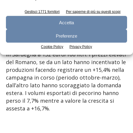
Dopo gli aumenti registrati nel corso del 2022
Gestisci 1771 fornitori
Per saperne di più su questi scopi
il Pecorino Romano ha raggiunto quotazioni
record nel primo trimestre 2023: 14 euro/kg
Accetta
all’ingrosso a marzo, con una crescita
Preferenze
prossima al +40%. Ciò continua a trainare al
rialzo pure i prezzi del latte ovino, remunerato
Cookie Policy
Privacy Policy
in Sardegna a 132 euro/100 litri. I prezzi elevati
del Romano, se da un lato hanno incentivato le
produzioni facendo registrare un +15,4% nella
campagna in corso (periodo ottobre-marzo),
dall’altro lato hanno scoraggiato la domanda
estera. I volumi esportati di pecorino hanno
perso il 7,7% mentre a valore la crescita si
assesta a +16,7%.