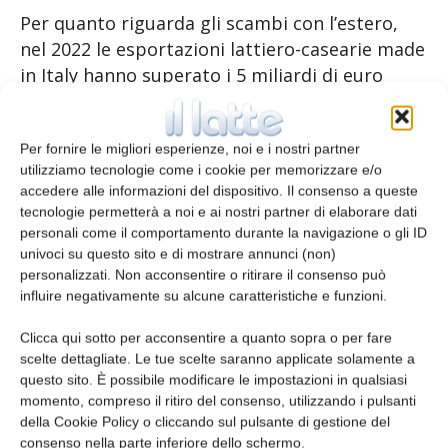
Per quanto riguarda gli scambi con l’estero,
nel 2022 le esportazioni lattiero-casearie made
in Italy hanno superato i 5 miliardi di euro
(+19%). Il concomitante rialzo più che
proporzionale dell’import (+39%) tuttavia ha
Per fornire le migliori esperienze, noi e i nostri partner
riportato in negativo il saldo della bilancia
utilizziamo tecnologie come i cookie per memorizzare e/o
commerciale (11 miliardi di euro). Per il
accedere alle informazioni del dispositivo. Il consenso a queste
comparto dei formaggi, l’Italia si è confermata
tecnologie permetterà a noi e ai nostri partner di elaborare dati
nel 2022 il terzo esportatore mondiale, dietro
personali come il comportamento durante la navigazione o gli ID
Germania e Paesi Bassi e avanti alla Francia. Il
univoci su questo sito e di mostrare annunci (non)
personalizzati. Non acconsentire o ritirare il consenso può
fatturato caseario italiano ha infatti superato i
influire negativamente su alcune caratteristiche e funzioni.
4,4 miliardi di euro (+19% rispetto al 2021), a
fronte di spedizioni in crescita, seppure a un
Clicca qui sotto per acconsentire a quanto sopra o per fare
ritmo più contenuto (+7% in volume).
scelte dettagliate. Le tue scelte saranno applicate solamente a
questo sito. È possibile modificare le impostazioni in qualsiasi
momento, compreso il ritiro del consenso, utilizzando i pulsanti
Il quadro per l’ovicaprino
della Cookie Policy o cliccando sul pulsante di gestione del
consenso nella parte inferiore dello schermo.