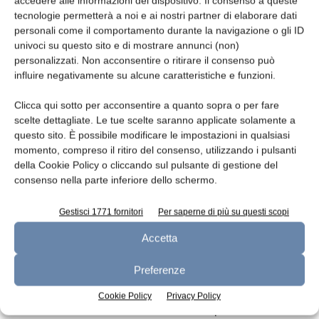
accedere alle informazioni del dispositivo. Il consenso a queste
l’efficientamento di strutture di stoccaggio,
tecnologie permetterà a noi e ai nostri partner di elaborare dati
magazzinaggio e trasformazione, per la
personali come il comportamento durante la navigazione o gli ID
univoci su questo sito e di mostrare annunci (non)
digitalizzazione dei processi di logistica, per la
personalizzati. Non acconsentire o ritirare il consenso può
realizzazione di interventi infrastrutturali su
influire negativamente su alcune caratteristiche e funzioni.
aree produttive e snodi logistici e commerciali.
Clicca qui sotto per acconsentire a quanto sopra o per fare
scelte dettagliate. Le tue scelte saranno applicate solamente a
Per l’attuazione della misura il MiPaaf si
questo sito. È possibile modificare le impostazioni in qualsiasi
avvarrà dell’Agenzia nazionale per l’attrazione
momento, compreso il ritiro del consenso, utilizzando i pulsanti
degli investimenti e lo sviluppo di impresa
della Cookie Policy o cliccando sul pulsante di gestione del
Invitalia spa, che curerà la ricezione,
consenso nella parte inferiore dello schermo.
valutazione e approvazione delle domande di
Gestisci 1771 fornitori
Per saperne di più su questi scopi
agevolazione, la stipula del contratto di
ammissione, l’erogazione, il controllo e il
Accetta
monitoraggio.
Preferenze
Il MiPaaf manterrà il ruolo di punto unico di
Cookie Policy
Privacy Policy
contatto con il Servizio centrale per il PNRR e