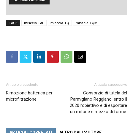
TAGS
miscela TAL
miscela TQ
miscela TQM
Articolo precedente
Articolo successivo
Rimozione batterica per
Consorzio di tutela del
microfiltrazione
Parmigiano Reggiano: entro il
2020 l’obiettivo è di esportare
un milione e mezzo di forme.
ARTICOLI CORRELATI
ALTRO DALL'AUTORE