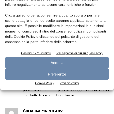
Lombardia: pronto il Protocollo di
influire negativamente su alcune caratteristiche e funzioni.
Intesa sulla promozione
Clicca qui sotto per acconsentire a quanto sopra o per fare
scelte dettagliate. Le tue scelte saranno applicate solamente a
questo sito. È possibile modificare le impostazioni in qualsiasi
momento, compreso il ritiro del consenso, utilizzando i pulsanti
della Cookie Policy o cliccando sul pulsante di gestione del
consenso nella parte inferiore dello schermo.
8 Commenti
Gestisci 1771 fornitori
Per saperne di più su questi scopi
milena mazza
Accetta
31 Maggio 2019 at 21:30
Buonasera , abbiamo assaggiato NUII , caramello
salato e noci macadamia .
Preferenze
Direi buono , la panna delicata e il cioccolato di
Cookie Policy
Privacy Policy
copertura buono , anche se io personalmente
preferisco il fondente per cui assaggero’ anche quello
con frutti di bosco… Buon lavoro
Annalisa Fiorentino