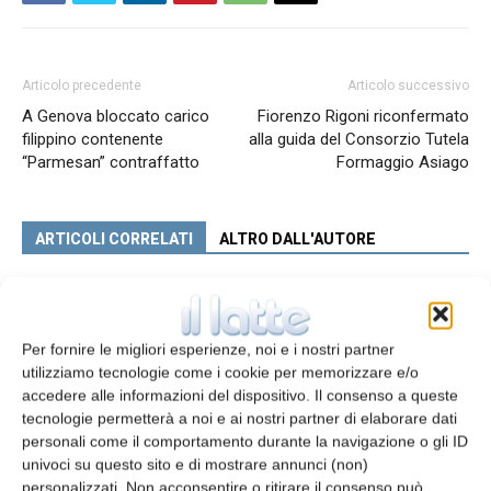
Articolo precedente
Articolo successivo
A Genova bloccato carico
Fiorenzo Rigoni riconfermato
filippino contenente
alla guida del Consorzio Tutela
“Parmesan” contraffatto
Formaggio Asiago
ARTICOLI CORRELATI
ALTRO DALL'AUTORE
Dalter riceve finanziamento da Intesa
Sanpaolo
Per fornire le migliori esperienze, noi e i nostri partner
utilizziamo tecnologie come i cookie per memorizzare e/o
accedere alle informazioni del dispositivo. Il consenso a queste
Nuovo direttore generale per Latterie
tecnologie permetterà a noi e ai nostri partner di elaborare dati
Vicentine
personali come il comportamento durante la navigazione o gli ID
univoci su questo sito e di mostrare annunci (non)
personalizzati. Non acconsentire o ritirare il consenso può