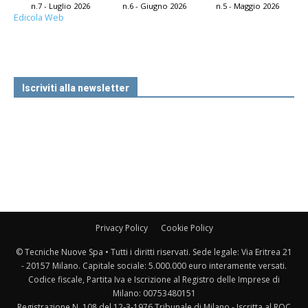
n.7 - Luglio 2026
n.6 - Giugno 2026
n.5 - Maggio 2026
Edicola Web
Iscriviti alla newsletter
Privacy Policy
Cookie Policy
© Tecniche Nuove Spa • Tutti i diritti riservati. Sede legale: Via Eritrea 21
- 20157 Milano. Capitale sociale: 5.000.000 euro interamente versati.
Codice fiscale, Partita Iva e Iscrizione al Registro delle Imprese di
Milano: 00753480151
Registrazione N. 108 del 12-3-1976 Tribunale di Milano - Iscritta al ROC