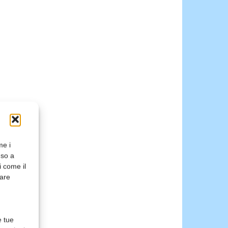
me i
nso a
i come il
rare
e tue