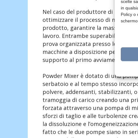
scelte s
in qualsi
Nel caso del produttore di gelati, l
Policy o 
ottimizzare il processo di miscelazi
schermo
prodotto, garantire la massima sicu
lavoro. Entrambe superabili grazie
prova organizzata presso lo stabili
macchine a disposizione per il noleg
supporto al primo avviamento.
Powder Mixer è dotato di una pompa
serbatoio e al tempo stesso incorpor
polvere, addensanti, stabilizzanti, ol
tramoggia di carico creando una pr
forzata attraverso una pompa di mis
sforzi di taglio e alle turbolenze cr
la dissoluzione e l’omogeneizzazione 
fatto che le due pompe siano in seri