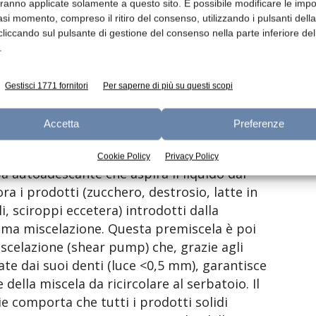
aranno applicate solamente a questo sito. È possibile modificare le impo
asi momento, compreso il ritiro del consenso, utilizzando i pulsanti dell
e sfide per Fristam erano soprattutto due:
cliccando sul pulsante di gestione del consenso nella parte inferiore del
one migliorando la consistenza finale del
.
rezza degli operatori e l’ergonomia di
 a Powder Mixer, come dimostrato da una
Gestisci 1771 fornitori
Per saperne di più su questi scopi
mento del produttore di gelati con una delle
gio e il team di tecnici Fristam come
Accetta
Preferenze
Cookie Policy
Privacy Policy
 autoadescante che aspira il liquido dal
a i prodotti (zucchero, destrosio, latte in
i, sciroppi eccetera) introdotti dalla
ima miscelazione. Questa premiscela è poi
celazione (shear pump) che, grazie agli
eate dai suoi denti (luce <0,5 mm), garantisce
della miscela da ricircolare al serbatoio. Il
e comporta che tutti i prodotti solidi