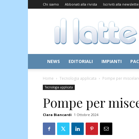
Chi siamo
Abbonati alla rivista
Iscriviti alla newslette
Il
Latte
NEWS
EDITORIALI
IMPIANTI
PAC
Home
Tecnologia applicata
Pompe per miscelare 
Tecnologia applicata
Pompe per miscel
Clara Biancardi
1 Ottobre 2024