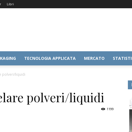
r
Libri
KAGING
TECNOLOGIA APPLICATA
MERCATO
STATIST
polveri/liquidi
are polveri/liquidi
1199