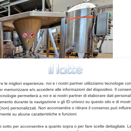
re le migliori esperienze, noi e i nostri partner utilizziamo tecnologie co
er memorizzare e/o accedere alle informazioni del dispositivo. Il conse
cnologie permetterà a noi e ai nostri partner di elaborare dati personal
mento durante la navigazione o gli ID univoci su questo sito e di most
non) personalizzati. Non acconsentire o ritirare il consenso può influire
imento di un importante produttore di gelati
mente su alcune caratteristiche e funzioni.
di gelati…
i sotto per acconsentire a quanto sopra o per fare scelte dettagliate. L