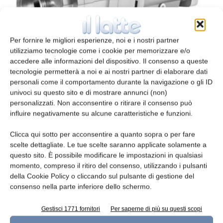
Pompe sanitarie
Per fornire le migliori esperienze, noi e i nostri partner
redazione
9 Aprile 2017
utilizziamo tecnologie come i cookie per memorizzare e/o
accedere alle informazioni del dispositivo. Il consenso a queste
tecnologie permetterà a noi e ai nostri partner di elaborare dati
personali come il comportamento durante la navigazione o gli ID
univoci su questo sito e di mostrare annunci (non)
personalizzati. Non acconsentire o ritirare il consenso può
influire negativamente su alcune caratteristiche e funzioni.
Clicca qui sotto per acconsentire a quanto sopra o per fare
scelte dettagliate. Le tue scelte saranno applicate solamente a
questo sito. È possibile modificare le impostazioni in qualsiasi
momento, compreso il ritiro del consenso, utilizzando i pulsanti
Pompe centrifughe sicure e versatili
della Cookie Policy o cliccando sul pulsante di gestione del
consenso nella parte inferiore dello schermo.
redazione
1 Aprile 2016
Gestisci 1771 fornitori
Per saperne di più su questi scopi