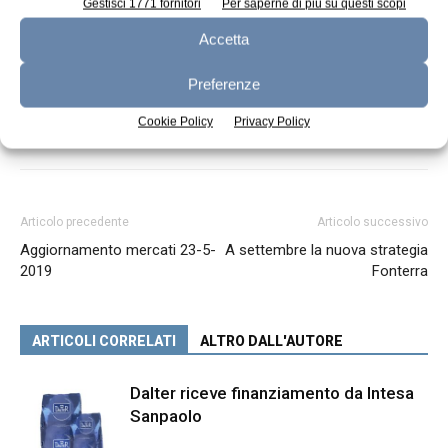
Gestisci 1771 fornitori
Per saperne di più su questi scopi
TAGS
Montasio
Accetta
Preferenze
Cookie Policy
Privacy Policy
Articolo precedente
Articolo successivo
Aggiornamento mercati 23-5-
A settembre la nuova strategia
2019
Fonterra
ARTICOLI CORRELATI
ALTRO DALL'AUTORE
Dalter riceve finanziamento da Intesa
Sanpaolo