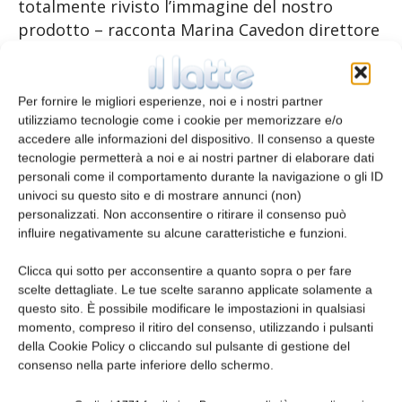
totalmente rivisto l’immagine del nostro
prodotto – racconta Marina Cavedon direttore
e responsabile marketing del Consorzio
Montasio – anche in virtù del nuovo
posizionamento di marca. Ci siamo orientati
Per fornire le migliori esperienze, noi e i nostri partner
verso un’immagine più ricercata ma al
utilizziamo tecnologie come i cookie per memorizzare e/o
accedere alle informazioni del dispositivo. Il consenso a queste
contempo semplice, elegante e minimale, con
tecnologie permetterà a noi e ai nostri partner di elaborare dati
il giusto tocco di appeal. Le numerose attività
personali come il comportamento durante la navigazione o gli ID
di comunicazione veicolate in rete ma anche
univoci su questo sito e di mostrare annunci (non)
sui media tradizionali, a cui si sono affiancate
personalizzati. Non acconsentire o ritirare il consenso può
influire negativamente su alcune caratteristiche e funzioni.
diverse iniziative di promozione e
degustazione sul territorio nazionale sono
Clicca qui sotto per acconsentire a quanto sopra o per fare
state particolarmente invitanti e coinvolgenti,
scelte dettagliate. Le tue scelte saranno applicate solamente a
aumentando i consumi, offrendo al contempo
questo sito. È possibile modificare le impostazioni in qualsiasi
momento, compreso il ritiro del consenso, utilizzando i pulsanti
importanti informazioni sui valori nutrizionali
della Cookie Policy o cliccando sul pulsante di gestione del
di questo nostro tipico prodotto».
consenso nella parte inferiore dello schermo.