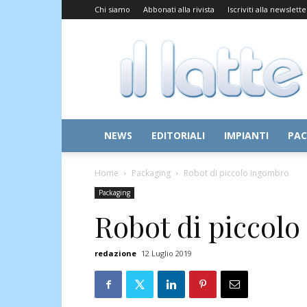
Chi siamo
Abbonati alla rivista
Iscriviti alla newslette
Il
Latte
NEWS
EDITORIALI
IMPIANTI
PAC
Home
Packaging
Robot di piccolo ingombro
Packaging
Robot di piccol
redazione
12 Luglio 2019