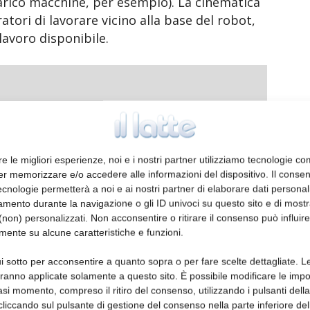
arico macchine, per esempio). La cinematica
ratori di lavorare vicino alla base del robot,
lavoro disponibile.
ormazioni
re le migliori esperienze, noi e i nostri partner utilizziamo tecnologie co
er memorizzare e/o accedere alle informazioni del dispositivo. Il conse
cnologie permetterà a noi e ai nostri partner di elaborare dati personal
mento durante la navigazione o gli ID univoci su questo sito e di most
non) personalizzati. Non acconsentire o ritirare il consenso può influire
mente su alcune caratteristiche e funzioni.
i sotto per acconsentire a quanto sopra o per fare scelte dettagliate. L
aranno applicate solamente a questo sito. È possibile modificare le impo
asi momento, compreso il ritiro del consenso, utilizzando i pulsanti dell
cliccando sul pulsante di gestione del consenso nella parte inferiore del