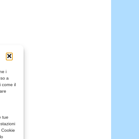
me i
nso a
i come il
rare
e tue
stazioni
a Cookie
lo