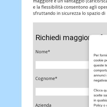
maggiore è un vantaggio (carico/sc
e la flessibilità consentono agli ope
sfruttando in sicurezza lo spazio di 
Richiedi maggiori inf
Nome*
Per forni
cookie p
queste te
comporta
annunci (
Cognome*
negativa
Clicca qu
scelte s
in qualsi
Azienda
Policy o 