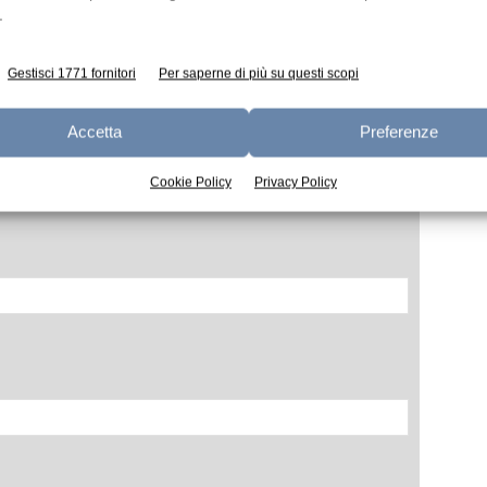
.
Gestisci 1771 fornitori
Per saperne di più su questi scopi
Accetta
Preferenze
Cookie Policy
Privacy Policy