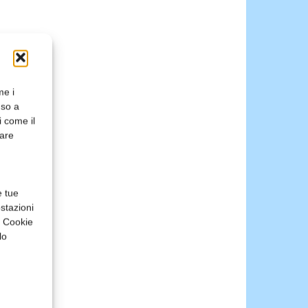
me i
nso a
i come il
rare
e tue
stazioni
a Cookie
lo