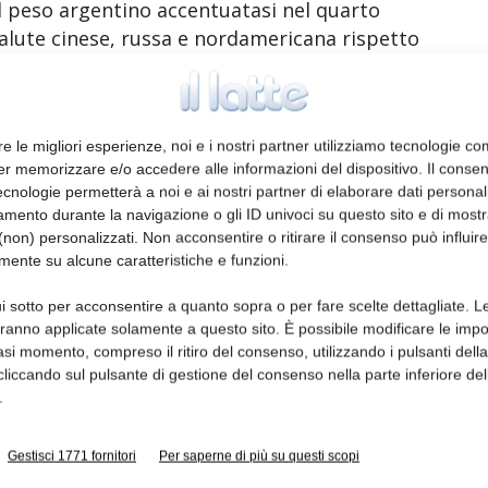
l peso argentino accentuatasi nel quarto
valute cinese, russa e nordamericana rispetto
anno guadagnato l’8% a parità di perimetro
re le migliori esperienze, noi e i nostri partner utilizziamo tecnologie co
in tutti i mercati per far fronte all’alta
er memorizzare e/o accedere alle informazioni del dispositivo. Il conse
ono rimasti solidi nonostante le tensioni sul
cnologie permetterà a noi e ai nostri partner di elaborare dati personal
rebbero aver incoraggiato il consumo locale
mento durante la navigazione o gli ID univoci su questo sito e di most
ndo così la forza del modello del portfolio
non) personalizzati. Non acconsentire o ritirare il consenso può influire
mente su alcune caratteristiche e funzioni.
i sotto per acconsentire a quanto sopra o per fare scelte dettagliate. L
ti lattieri” sono cresciute del 17%. A tale
aranno applicate solamente a questo sito. È possibile modificare le impo
a performance a volume in alcuni Paesi,
asi momento, compreso il ritiro del consenso, utilizzando i pulsanti dell
 e gli effetti dei prezzi su parte del
cliccando sul pulsante di gestione del consenso nella parte inferiore del
.
’effetto negativo del calo mondiale dei
023.
Gestisci 1771 fornitori
Per saperne di più su questi scopi