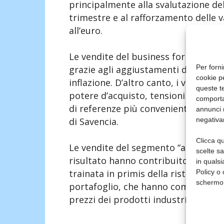
principalmente alla svalutazione de
trimestre e al rafforzamento delle 
all’euro.
Le vendite del business formaggi h
Per forni
grazie agli aggiustamenti dei listini 
cookie p
inflazione. D’altro canto, i volumi s
queste te
potere d’acquisto, tensioni che pot
comporta
di referenze più convenienti, mostra
annunci (
negativa
di Savencia.
Clicca qu
Le vendite del segmento “altri prodot
scelte s
risultato hanno contribuito l’ottim
in qualsi
trainata in primis della ristorazione,
Policy o 
schermo
portafoglio, che hanno compensato l
prezzi dei prodotti industriali nel 2