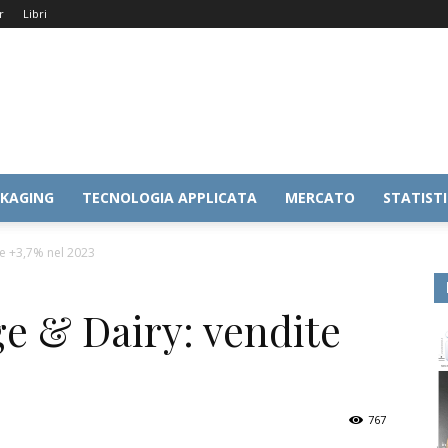
r
Libri
KAGING
TECNOLOGIA APPLICATA
MERCATO
STATIST
e +3,7% nel 2023
e & Dairy: vendite
767