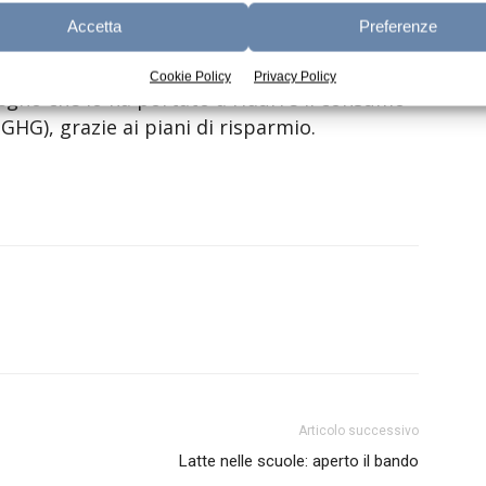
Accetta
Preferenze
ontinuato a portare avanti le iniziative
Cookie Policy
Privacy Policy
pegno che lo ha portato a ridurre il consumo
(GHG), grazie ai piani di risparmio.
Articolo successivo
Latte nelle scuole: aperto il bando