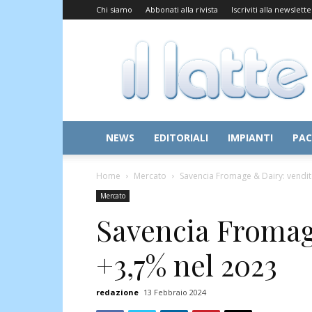
Chi siamo
Abbonati alla rivista
Iscriviti alla newslette
Il
Latte
NEWS
EDITORIALI
IMPIANTI
PAC
Home
Mercato
Savencia Fromage & Dairy: vendit
Mercato
Savencia Fromag
+3,7% nel 2023
redazione
13 Febbraio 2024