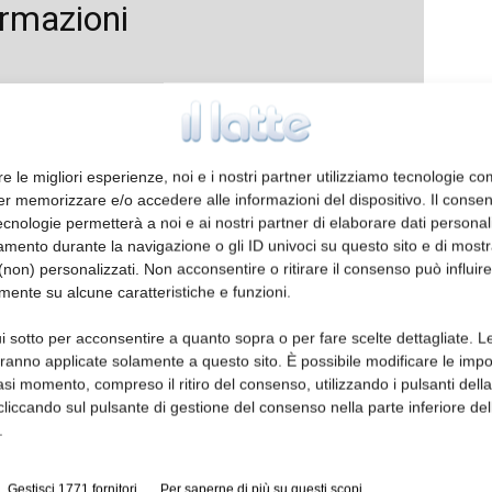
ormazioni
re le migliori esperienze, noi e i nostri partner utilizziamo tecnologie co
er memorizzare e/o accedere alle informazioni del dispositivo. Il conse
cnologie permetterà a noi e ai nostri partner di elaborare dati personal
mento durante la navigazione o gli ID univoci su questo sito e di most
non) personalizzati. Non acconsentire o ritirare il consenso può influire
mente su alcune caratteristiche e funzioni.
i sotto per acconsentire a quanto sopra o per fare scelte dettagliate. L
aranno applicate solamente a questo sito. È possibile modificare le impo
asi momento, compreso il ritiro del consenso, utilizzando i pulsanti dell
cliccando sul pulsante di gestione del consenso nella parte inferiore del
.
Gestisci 1771 fornitori
Per saperne di più su questi scopi