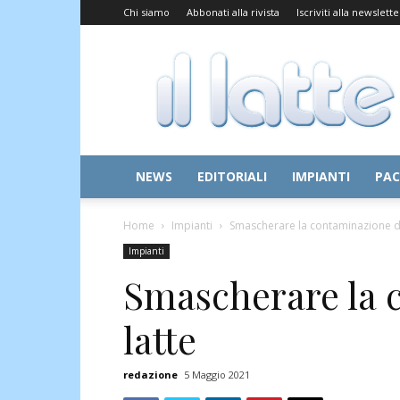
Chi siamo
Abbonati alla rivista
Iscriviti alla newslette
Il
Latte
NEWS
EDITORIALI
IMPIANTI
PAC
Home
Impianti
Smascherare la contaminazione de
Impianti
Smascherare la 
latte
redazione
5 Maggio 2021