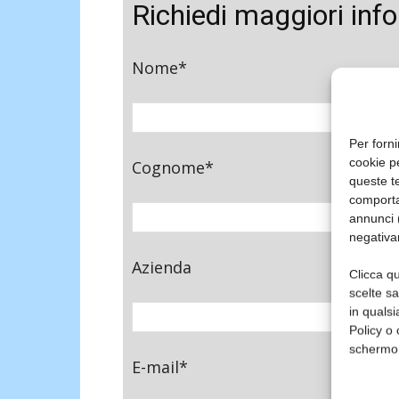
Richiedi maggiori inf
Nome*
Per forni
cookie p
Cognome*
queste te
comporta
annunci (
negativa
Azienda
Clicca qu
scelte s
in qualsi
Policy o 
schermo
E-mail*