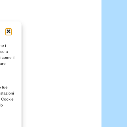
me i
nso a
i come il
rare
e tue
stazioni
a Cookie
lo