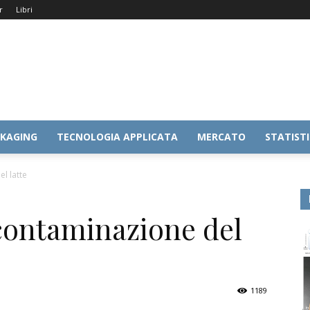
r
Libri
KAGING
TECNOLOGIA APPLICATA
MERCATO
STATIST
l latte
contaminazione del
1189