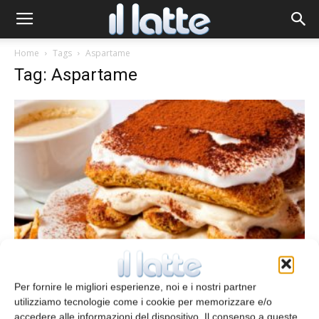
Home
Tags
Aspartame
Tag: Aspartame
Aspartame: sicurezza nuovamente
approvata
Per fornire le migliori esperienze, noi e i nostri partner
Stefania Milanello
25 Aprile 2014
utilizziamo tecnologie come i cookie per memorizzare e/o
accedere alle informazioni del dispositivo. Il consenso a queste