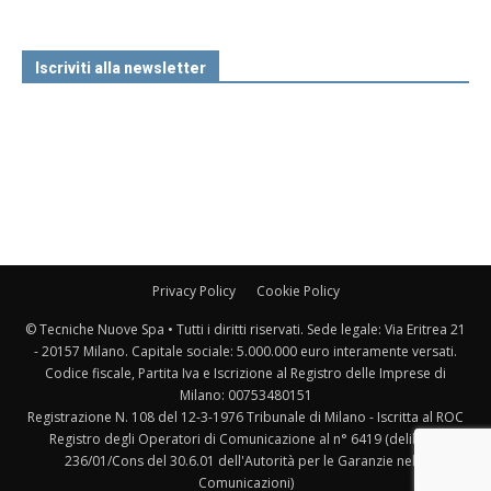
Iscriviti alla newsletter
Privacy Policy
Cookie Policy
© Tecniche Nuove Spa • Tutti i diritti riservati. Sede legale: Via Eritrea 21
- 20157 Milano. Capitale sociale: 5.000.000 euro interamente versati.
Codice fiscale, Partita Iva e Iscrizione al Registro delle Imprese di
Milano: 00753480151
Registrazione N. 108 del 12-3-1976 Tribunale di Milano - Iscritta al ROC
Registro degli Operatori di Comunicazione al n° 6419 (delibera
236/01/Cons del 30.6.01 dell'Autorità per le Garanzie nelle
Comunicazioni)