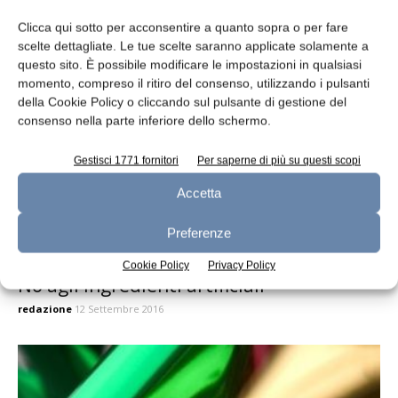
Il mercato della ristorazione in Italia e in
Europa
Clicca qui sotto per acconsentire a quanto sopra o per fare
scelte dettagliate. Le tue scelte saranno applicate solamente a
redazione
18 Gennaio 2017
questo sito. È possibile modificare le impostazioni in qualsiasi
momento, compreso il ritiro del consenso, utilizzando i pulsanti
della Cookie Policy o cliccando sul pulsante di gestione del
consenso nella parte inferiore dello schermo.
Gestisci 1771 fornitori
Per saperne di più su questi scopi
Accetta
Preferenze
Cookie Policy
Privacy Policy
No agli ingredienti artificiali
redazione
12 Settembre 2016