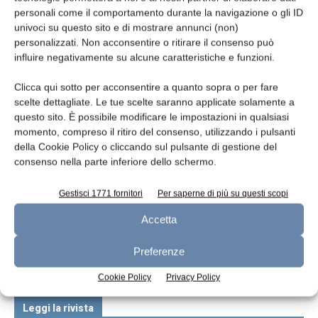
personali come il comportamento durante la navigazione o gli ID
univoci su questo sito e di mostrare annunci (non)
Incartatrici per porzionati
personalizzati. Non acconsentire o ritirare il consenso può
influire negativamente su alcune caratteristiche e funzioni.
redazione
9 Giugno 2016
Clicca qui sotto per acconsentire a quanto sopra o per fare
scelte dettagliate. Le tue scelte saranno applicate solamente a
questo sito. È possibile modificare le impostazioni in qualsiasi
momento, compreso il ritiro del consenso, utilizzando i pulsanti
della Cookie Policy o cliccando sul pulsante di gestione del
consenso nella parte inferiore dello schermo.
Gestisci 1771 fornitori
Per saperne di più su questi scopi
Accetta
Taglio e incarto
Preferenze
redazione
24 Luglio 2013
Cookie Policy
Privacy Policy
Leggi la rivista