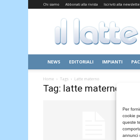
Chi siamo
Abbonati alla rivista
Iscriviti alla newslette
Il
Latte
NEWS
EDITORIALI
IMPIANTI
PAC
Home
Tags
Latte materno
Tag: latte materno
Per forni
cookie p
queste te
comporta
annunci (