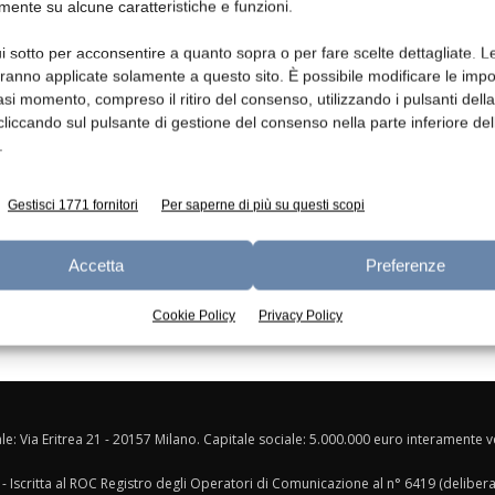
mente su alcune caratteristiche e funzioni.
Ed
i sotto per acconsentire a quanto sopra o per fare scelte dettagliate. L
a
Nutrizione
aranno applicate solamente a questo sito. È possibile modificare le impo
Studio di lipidi sostitutivi nel
asi momento, compreso il ritiro del consenso, utilizzando i pulsanti dell
latte materno
cliccando sul pulsante di gestione del consenso nella parte inferiore del
Redazione
15 Dicembre 2013
.
Gestisci 1771 fornitori
Per saperne di più su questi scopi
Accetta
Preferenze
Cookie Policy
Privacy Policy
ale: Via Eritrea 21 - 20157 Milano. Capitale sociale: 5.000.000 euro interamente ver
- Iscritta al ROC Registro degli Operatori di Comunicazione al n° 6419 (deliber