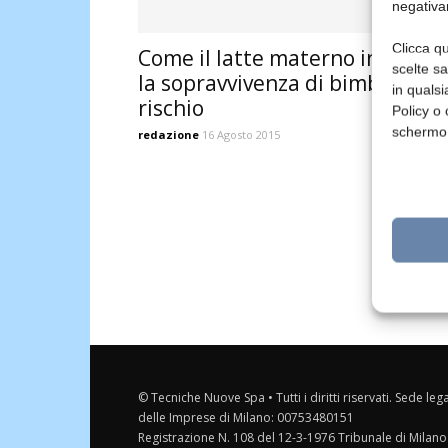
negativa
Clicca qu
Come il latte materno influenz
scelte s
la sopravvivenza di bimbi a
in qualsi
rischio
Policy o 
schermo
redazione
16 Agosto 2015
© Tecniche Nuove Spa • Tutti i diritti riservati. Sede leg
delle Imprese di Milano: 00753480151
Registrazione N. 108 del 12-3-1976 Tribunale di Milano 