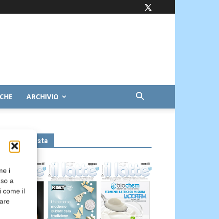
ICHE
ARCHIVIO
Leggi la rivista
me i
nso a
i come il
rare