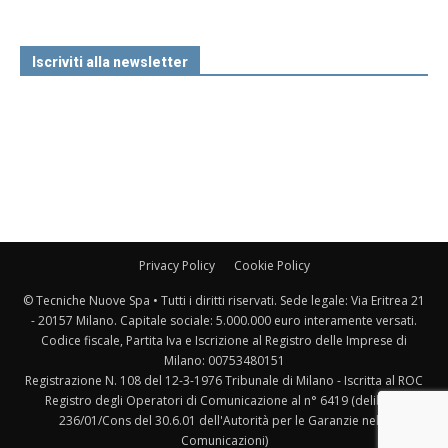
Iscriviti alla newsletter
Privacy Policy
Cookie Policy
© Tecniche Nuove Spa • Tutti i diritti riservati. Sede legale: Via Eritrea 21
- 20157 Milano. Capitale sociale: 5.000.000 euro interamente versati.
Codice fiscale, Partita Iva e Iscrizione al Registro delle Imprese di
Milano: 00753480151
Registrazione N. 108 del 12-3-1976 Tribunale di Milano - Iscritta al ROC
Registro degli Operatori di Comunicazione al n° 6419 (delibera
236/01/Cons del 30.6.01 dell'Autorità per le Garanzie nelle
Comunicazioni)