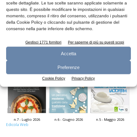
scelte dettagliate. Le tue scelte saranno applicate solamente a
questo sito. È possibile modificare le impostazioni in qualsiasi
Modelli di sicurezza per Listeria in
momento, compreso il ritiro del consenso, utilizzando i pulsanti
della Cookie Policy o cliccando sul pulsante di gestione del
erborinati
consenso nella parte inferiore dello schermo.
Redazione
19 Novembre 2013
Gestisci 1771 fornitori
Per saperne di più su questi scopi
Leggi la rivista
Accetta
Preferenze
Cookie Policy
Privacy Policy
n.7 - Luglio 2026
n.6 - Giugno 2026
n.5 - Maggio 2026
Edicola Web