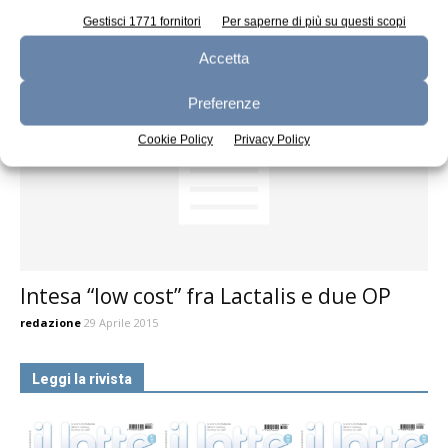
antitrust sulla filiera lattiero-casearia
Gestisci 1771 fornitori
Per saperne di più su questi scopi
redazione
14 Maggio 2015
Accetta
Preferenze
Cookie Policy
Privacy Policy
Intesa “low cost” fra Lactalis e due OP
redazione
29 Aprile 2015
Leggi la rivista