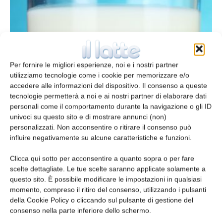
Sottoscritto accordo su indicizzazione
del prezzo del latte
Per fornire le migliori esperienze, noi e i nostri partner
utilizziamo tecnologie come i cookie per memorizzare e/o
redazione
2 Settembre 2015
accedere alle informazioni del dispositivo. Il consenso a queste
tecnologie permetterà a noi e ai nostri partner di elaborare dati
personali come il comportamento durante la navigazione o gli ID
univoci su questo sito e di mostrare annunci (non)
personalizzati. Non acconsentire o ritirare il consenso può
influire negativamente su alcune caratteristiche e funzioni.
Clicca qui sotto per acconsentire a quanto sopra o per fare
scelte dettagliate. Le tue scelte saranno applicate solamente a
questo sito. È possibile modificare le impostazioni in qualsiasi
momento, compreso il ritiro del consenso, utilizzando i pulsanti
della Cookie Policy o cliccando sul pulsante di gestione del
Gli obiettivi dell’indagine conoscitiva
consenso nella parte inferiore dello schermo.