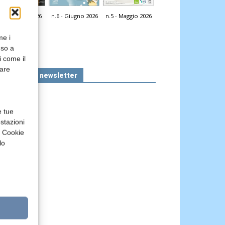
n.7 - Luglio 2026
n.6 - Giugno 2026
n.5 - Maggio 2026
icola Web
me i
nso a
i come il
rare
Iscriviti alla newsletter
e tue
stazioni
a Cookie
lo