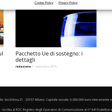
Cookie Policy
Privacy Policy
ul
Pacchetto Ue di sostegno: i
dettagli
redazione
11 Settembre 2015
ale: Via Eritrea 21 - 20157 Milano. Capitale sociale: 5.000.000 euro interamente ver
- Iscritta al ROC Registro degli Operatori di Comunicazione al n° 6419 (deliber