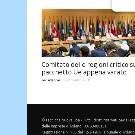
Comitato delle regioni critico s
pacchetto Ue appena varato
redazione
15 Settembre 2015
© Tecniche Nuove Spa • Tutti i diritti riservati. Sede leg
delle Imprese di Milano: 00753480151
Registrazione N. 108 del 12-3-1976 Tribunale di Milano 