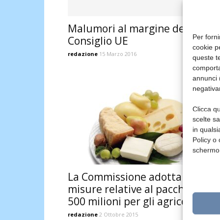
Malumori al margine del
Per forni
Consiglio UE
cookie p
redazione
15 Marzo 2016
queste te
comporta
annunci (
negativa
Clicca qu
scelte s
in qualsi
Policy o 
schermo
La Commissione adotta le prim
misure relative al pacchetto da
500 milioni per gli agricoltori
redazione
2 Ottobre 2015