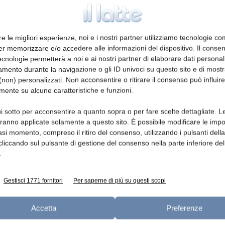
Ed
Ministero pronto ad attuare
re le migliori esperienze, noi e i nostri partner utilizziamo tecnologie co
rapidamente pacchetto
er memorizzare e/o accedere alle informazioni del dispositivo. Il conse
interventi UE
cnologie permetterà a noi e ai nostri partner di elaborare dati personal
redazione
5 Ottobre 2015
mento durante la navigazione o gli ID univoci su questo sito e di most
non) personalizzati. Non acconsentire o ritirare il consenso può influire
mente su alcune caratteristiche e funzioni.
i sotto per acconsentire a quanto sopra o per fare scelte dettagliate. L
aranno applicate solamente a questo sito. È possibile modificare le impo
asi momento, compreso il ritiro del consenso, utilizzando i pulsanti dell
cliccando sul pulsante di gestione del consenso nella parte inferiore del
.
e
Il commento del MiPaaf al piano
Gestisci 1771 fornitori
Per saperne di più su questi scopi
di sostegno UE
redazione
15 Settembre 2015
Accetta
Preferenze