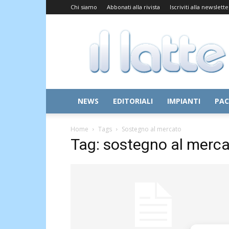
Chi siamo
Abbonati alla rivista
Iscriviti alla newslette
Il
Latte
NEWS
EDITORIALI
IMPIANTI
PAC
Home
Tags
Sostegno al mercato
Tag: sostegno al merc