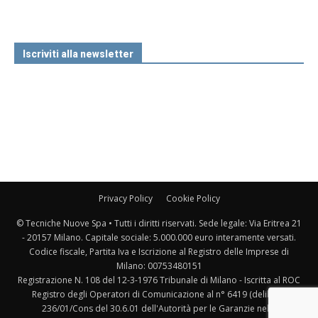
Iscriviti alla newsletter
Privacy Policy
Cookie Policy
© Tecniche Nuove Spa • Tutti i diritti riservati. Sede legale: Via Eritrea 21
- 20157 Milano. Capitale sociale: 5.000.000 euro interamente versati.
Codice fiscale, Partita Iva e Iscrizione al Registro delle Imprese di
Milano: 00753480151
Registrazione N. 108 del 12-3-1976 Tribunale di Milano - Iscritta al ROC
Registro degli Operatori di Comunicazione al n° 6419 (delibera
236/01/Cons del 30.6.01 dell'Autorità per le Garanzie nelle