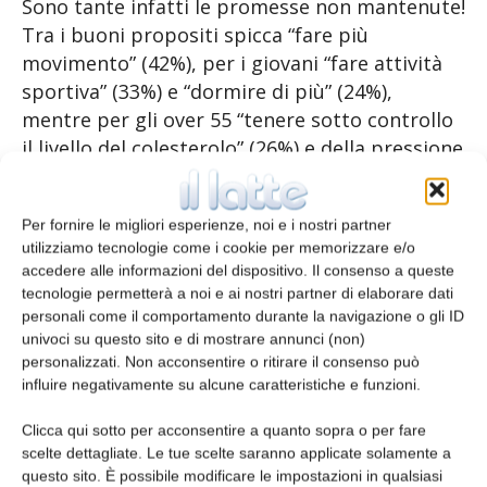
Sono tante infatti le promesse non mantenute!
Tra i buoni propositi spicca “fare più
movimento” (42%), per i giovani “fare attività
sportiva” (33%) e “dormire di più” (24%),
mentre per gli over 55 “tenere sotto controllo
il livello del colesterolo” (26%) e della pressione
(28%). Purtroppo alla fine solo il 3% del
campione mantiene tutte le promesse fatte!
Per fornire le migliori esperienze, noi e i nostri partner
utilizziamo tecnologie come i cookie per memorizzare e/o
E tra i motivi dell’insuccesso, spicca la pigrizia
accedere alle informazioni del dispositivo. Il consenso a queste
indicata dal 39% e la scarsa perseveranza.
tecnologie permetterà a noi e ai nostri partner di elaborare dati
personali come il comportamento durante la navigazione o gli ID
univoci su questo sito e di mostrare annunci (non)
E di questo personale insuccesso non si è
personalizzati. Non acconsentire o ritirare il consenso può
particolarmente fieri e un po’ ci si vergogna
influire negativamente su alcune caratteristiche e funzioni.
soprattutto nei confronti di chi ci è vicino. Un
italiano su tre dichiara inoltre di aver mentito
Clicca qui sotto per acconsentire a quanto sopra o per fare
scelte dettagliate. Le tue scelte saranno applicate solamente a
almeno una volta al proprio medico, e un
questo sito. È possibile modificare le impostazioni in qualsiasi