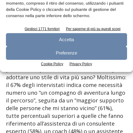
italiano su due di avere mentito ai suoi
momento, compreso il ritiro del consenso, utilizzando i pulsanti
familiari.
della Cookie Policy o cliccando sul pulsante di gestione del
consenso nella parte inferiore dello schermo.
Il ruolo dei familiari nella gestione eventuale di
Gestisci 1771 fornitori
Per saperne di più su questi scopi
malattie e nel supporto nell’adozione di stili di
vita più salutari è stato attentamente
Accetta
affrontato in questa ricerca.
Preferenze
Quanto contano gli affetti, l’emotività e la
Cookie Policy
Privacy Policy
passione nel percorso verso il benessere per
adottare uno stile di vita più sano? Moltissimo:
il 67% degli intervistati indica come necessità
numero uno “un compagno di avventura lungo
il percorso”, seguita da un “maggior supporto
delle persone che mi stanno vicino” (61%),
tutte percentuali superiori a quelle che fanno
riferimento all’assistenza di un consulente
esperto (58%), un coach (48%) o un assistente