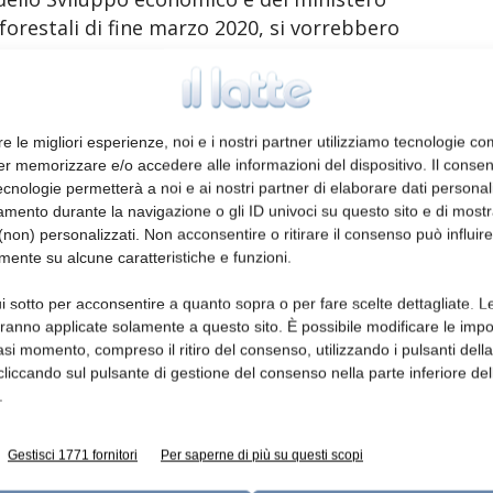
 forestali di fine marzo 2020, si vorrebbero
eratori del settore alimentare nella corretta
spetto di un complicato quadro normativo.
re le migliori esperienze, noi e i nostri partner utilizziamo tecnologie co
er memorizzare e/o accedere alle informazioni del dispositivo. Il conse
cnologie permetterà a noi e ai nostri partner di elaborare dati personal
mento durante la navigazione o gli ID univoci su questo sito e di most
non) personalizzati. Non acconsentire o ritirare il consenso può influire
mente su alcune caratteristiche e funzioni.
do Il regolamento (UE) 1169/2011 e il
75: tutte le indicazioni “territoriali”
i sotto per acconsentire a quanto sopra o per fare scelte dettagliate. L
aranno applicate solamente a questo sito. È possibile modificare le impo
asi momento, compreso il ritiro del consenso, utilizzando i pulsanti dell
cliccando sul pulsante di gestione del consenso nella parte inferiore del
enienza” dell’alimento nell’articolo 26 del
.
Gestisci 1771 fornitori
Per saperne di più su questi scopi
 “luogo di provenienza” dell’alimento secondo