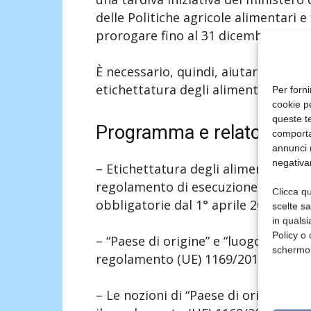
delle Politiche agricole alimentari e
prorogare fino al 31 dicembre 2021.
È necessario, quindi, aiutare gli op
etichettatura degli alimenti nel ri
Per forni
cookie p
queste te
Programma e relatori
comporta
annunci (
negativa
– Etichettatura degli alimenti secon
regolamento di esecuzione (UE) 2018/7
Clicca qu
obbligatorie dal 1° aprile 2020.
scelte s
in qualsi
Policy o 
– “Paese di origine” e “luogo di prov
schermo
regolamento (UE) 1169/2011.
– Le nozioni di “Paese di origine” e