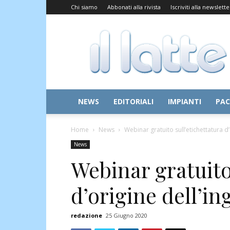
Chi siamo
Abbonati alla rivista
Iscriviti alla newslette
Il
Latte
NEWS
EDITORIALI
IMPIANTI
PAC
Home
News
Webinar gratuito sull’etichettatura d
News
Webinar gratuito
d’origine dell’i
redazione
25 Giugno 2020