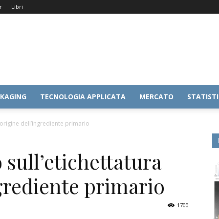
r
Libri
KAGING
TECNOLOGIA APPLICATA
MERCATO
STATIST
’origine dell’ingrediente primario
 sull’etichettatura
ngrediente primario
1700