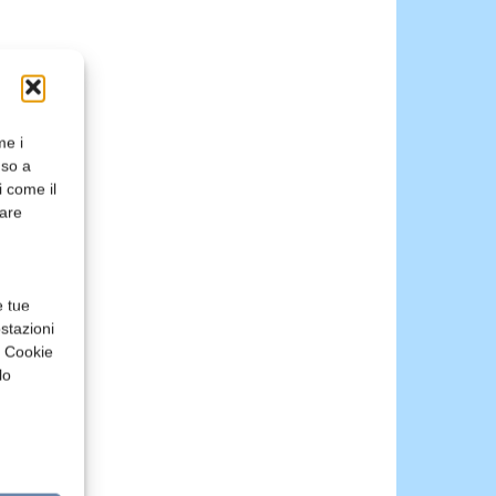
me i
nso a
i come il
rare
e tue
stazioni
a Cookie
lo