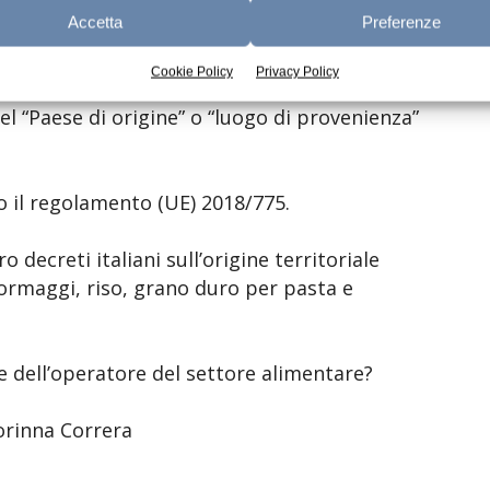
giurisprudenza vigente.
Accetta
Preferenze
ta secondo il regolamento (UE) 1169/2011.
Cookie Policy
Privacy Policy
del “Paese di origine” o “luogo di provenienza”
o il regolamento (UE) 2018/775.
o decreti italiani sull’origine territoriale
 formaggi, riso, grano duro per pasta e
e dell’operatore del settore alimentare?
orinna Correra