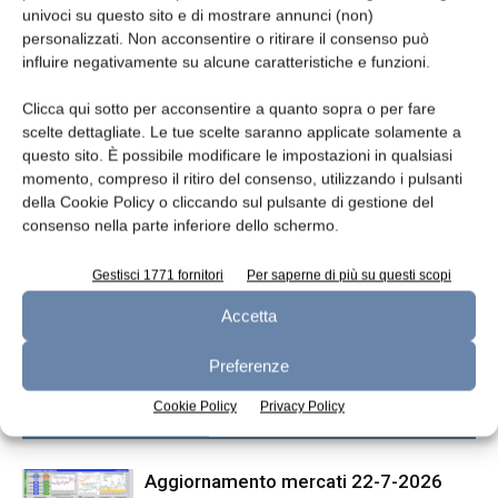
univoci su questo sito e di mostrare annunci (non)
personalizzati. Non acconsentire o ritirare il consenso può
TAGS
dairy dashboard
influire negativamente su alcune caratteristiche e funzioni.
Clicca qui sotto per acconsentire a quanto sopra o per fare
scelte dettagliate. Le tue scelte saranno applicate solamente a
questo sito. È possibile modificare le impostazioni in qualsiasi
momento, compreso il ritiro del consenso, utilizzando i pulsanti
della Cookie Policy o cliccando sul pulsante di gestione del
consenso nella parte inferiore dello schermo.
Gestisci 1771 fornitori
Per saperne di più su questi scopi
Articolo precedente
Articolo successivo
Accetta
Incartamento formaggi
Scambiatori di calore e
pastorizzatori
Preferenze
Cookie Policy
Privacy Policy
ARTICOLI CORRELATI
ALTRO DALL'AUTORE
Aggiornamento mercati 22-7-2026