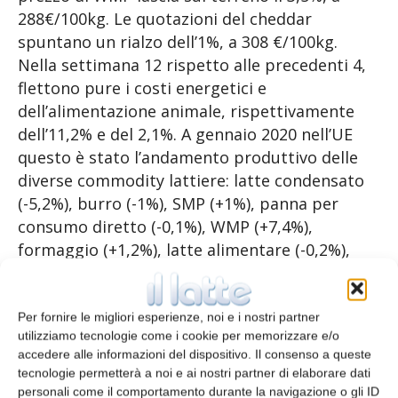
288€/100kg. Le quotazioni del cheddar
spuntano un rialzo dell’1%, a 308 €/100kg.
Nella settimana 12 rispetto alle precedenti 4,
flettono pure i costi energetici e
dell’alimentazione animale, rispettivamente
dell’11,2% e del 2,1%. A gennaio 2020 nell’UE
questo è stato l’andamento produttivo delle
diverse commodity lattiere: latte condensato
(-5,2%), burro (-1%), SMP (+1%), panna per
consumo diretto (-0,1%), WMP (+7,4%),
formaggio (+1,2%), latte alimentare (-0,2%),
latte fermentato (-4,7%). La raccolta
comunitaria di latte è salita dell’1,7% nel
gennaio 2020 rispetto a gennaio 2019, e valore
Per fornire le migliori esperienze, noi e i nostri partner
utilizziamo tecnologie come i cookie per memorizzare e/o
di 194.000 tonnellate.
accedere alle informazioni del dispositivo. Il consenso a queste
tecnologie permetterà a noi e ai nostri partner di elaborare dati
personali come il comportamento durante la navigazione o gli ID