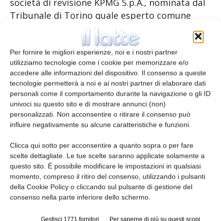
società di revisione KPMG S.p.A., nominata dal
Tribunale di Torino quale esperto comune
incaricato della predisposizione della relazione
sulla congruità del rapporto di cambio
Per fornire le migliori esperienze, noi e i nostri partner
utilizziamo tecnologie come i cookie per memorizzare e/o
Per soddisfare il rapporto di cambio in
accedere alle informazioni del dispositivo. Il consenso a queste
conseguenza della Fusione, CLT aumenterà il
tecnologie permetterà a noi e ai nostri partner di elaborare dati
proprio capitale sociale da Euro 20.600.000 a
personali come il comportamento durante la navigazione o gli ID
Euro 28.840.041,20 mediante emissione di n.
univoci su questo sito e di mostrare annunci (non)
personalizzati. Non acconsentire o ritirare il consenso può
4.000.020 nuove azioni ordinarie CLT aventi le
influire negativamente su alcune caratteristiche e funzioni.
medesime caratteristiche di quelle in
circolazione. Le azioni della società
Clicca qui sotto per acconsentire a quanto sopra o per fare
incorporante saranno assegnate agli azionisti
scelte dettagliate. Le tue scelte saranno applicate solamente a
questo sito. È possibile modificare le impostazioni in qualsiasi
di CLF, in proporzione alla partecipazione
momento, compreso il ritiro del consenso, utilizzando i pulsanti
detenuta dagli stessi in CLF con
della Cookie Policy o cliccando sul pulsante di gestione del
arrotondamento all’unità più prossima, al
consenso nella parte inferiore dello schermo.
momento dell’efficacia della Fusione e sulla
base del Rapporto di Cambio, a fronte delle n.
Gestisci 1771 fornitori
Per saperne di più su questi scopi