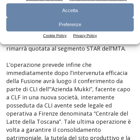
24.786.133 azioni ordinarie da essi possedute
Accetta
nella stessa.
Preferenze
Ad esito della fusione CLT cambierà
Cookie Policy
Privacy Policy
denominazione in “Centrale del Latte d’Italia” e
rimarrà quotata al segmento STAR dell’MTA.
L’operazione prevede infine che
immediatamente dopo l’intervenuta efficacia
della Fusione avrà luogo il conferimento da
parte di CLI dell’“Azienda Mukki”, facente capo
a CLF in una nuova società, interamente
posseduta da CLI avente sede legale ed
operativa a Firenze denominata “Centrale del
Latte della Toscana”. Tale ultima operazione è
volta a garantire il consolidamento
patrimoniale, la tutela del sito produttivo e la