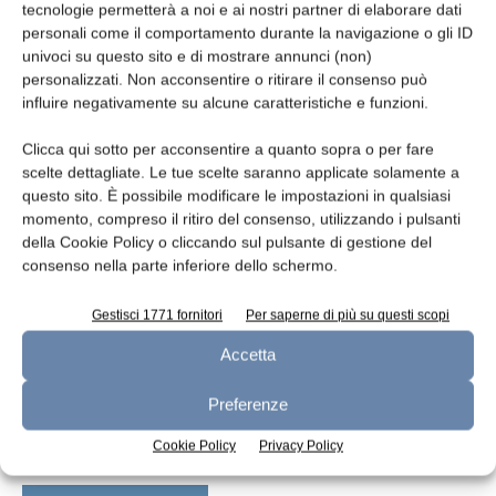
tecnologie permetterà a noi e ai nostri partner di elaborare dati
2129);
Journal of dairy science, vol. 96, n. 4
personali come il comportamento durante la navigazione o gli ID
(2013)
univoci su questo sito e di mostrare annunci (non)
personalizzati. Non acconsentire o ritirare il consenso può
influire negativamente su alcune caratteristiche e funzioni.
TAGS
prodotti biologici
UE
yogurt biologico
Clicca qui sotto per acconsentire a quanto sopra o per fare
scelte dettagliate. Le tue scelte saranno applicate solamente a
questo sito. È possibile modificare le impostazioni in qualsiasi
momento, compreso il ritiro del consenso, utilizzando i pulsanti
della Cookie Policy o cliccando sul pulsante di gestione del
consenso nella parte inferiore dello schermo.
Gestisci 1771 fornitori
Per saperne di più su questi scopi
Articolo precedente
Articolo successivo
Accetta
Efficacia della lattoferrina sullo
Microfiltrazione con
sviluppo del cancro al polmone
membrane a spirale: influenza
Preferenze
della caseina
Cookie Policy
Privacy Policy