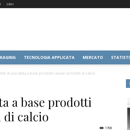
r
Libri
KAGING
TECNOLOGIA APPLICATA
MERCATO
STATIST
fetti di una dieta a base prodotti caseari arricchiti di calcio
eta a base prodotti
 di calcio
1708