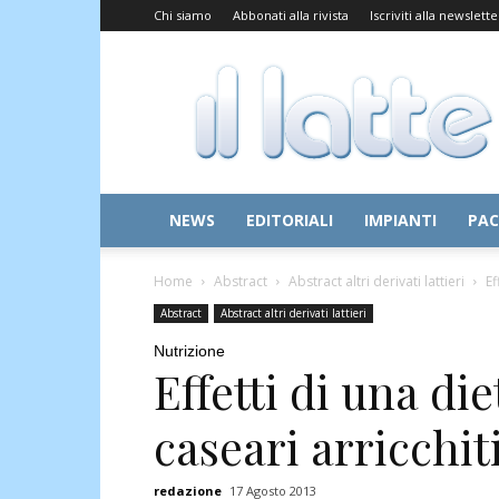
Chi siamo
Abbonati alla rivista
Iscriviti alla newslette
Il
Latte
NEWS
EDITORIALI
IMPIANTI
PAC
Home
Abstract
Abstract altri derivati lattieri
Ef
Abstract
Abstract altri derivati lattieri
Nutrizione
Effetti di una di
caseari arricchiti
redazione
17 Agosto 2013