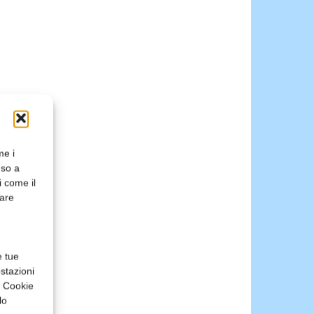
me i
nso a
i come il
rare
e tue
stazioni
a Cookie
lo