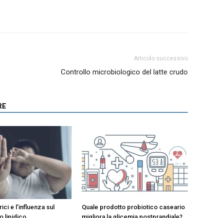
Articolo successivo
Controllo microbiologico del latte crudo
RE
rici e l’influenza sul
Quale prodotto probiotico caseario
 lipidico
migliora la glicemia postprandiale?