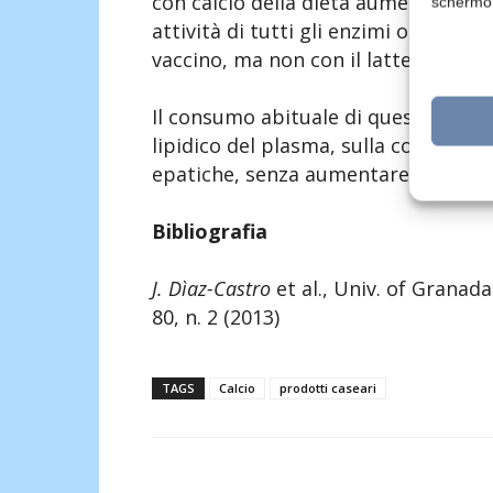
con calcio della dieta aumenti i dan
schermo
attività di tutti gli enzimi ossidativ
vaccino, ma non con il latte di capra
Il consumo abituale di questo latte h
lipidico del plasma, sulla composizio
epatiche, senza aumentare l’indice li
Bibliografia
J. Dìaz-Castro
et al., Univ. of Granada 
80, n. 2 (2013)
TAGS
Calcio
prodotti caseari