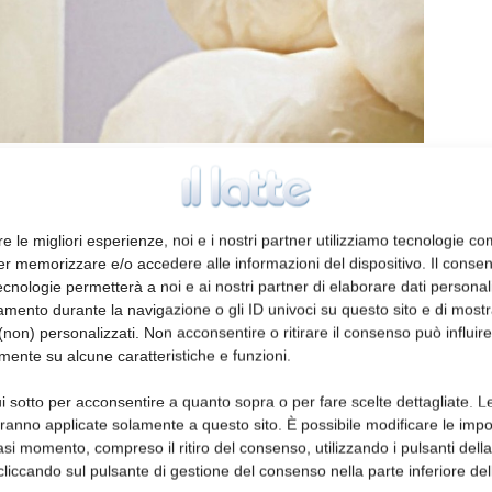
in calcio è raccomandata per le persone a
 per contro promuove la formazione di calcoli
ore di nucleazione. Obbiettivo dello studio
re le migliori esperienze, noi e i nostri partner utilizziamo tecnologie co
i latte di vacca o di capra, sia normale sia Ca-
er memorizzare e/o accedere alle informazioni del dispositivo. Il conse
cnologie permetterà a noi e ai nostri partner di elaborare dati personal
bile, parametri biochimici e stato
mento durante la navigazione o gli ID univoci su questo sito e di most
non) personalizzati. Non acconsentire o ritirare il consenso può influire
mente su alcune caratteristiche e funzioni.
i casualmente in sei gruppi, nutriti con dieta
i sotto per acconsentire a quanto sopra o per fare scelte dettagliate. L
apra o di mucca, sia a normale contenuto di
aranno applicate solamente a questo sito. È possibile modificare le impo
g/kg) per 2 settimane. I risultati ottenuti,
asi momento, compreso il ritiro del consenso, utilizzando i pulsanti dell
ssi, evidenziano come la supplementazione
cliccando sul pulsante di gestione del consenso nella parte inferiore del