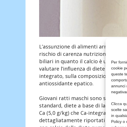
L’assunzione di alimenti arricchiti 
rischio di carenza nutrizionale, ma
biliari in quanto il calcio è un fatt
Per forni
valutare l’influenza di diete a base d
cookie p
queste te
integrato, sulla composizione della 
comporta
antiossidante epatico.
annunci (
negativa
Giovani ratti maschi sono stati divis
Clicca qu
standard, diete a base di latte di c
scelte s
Ca (5,0 g/kg) che Ca-integrato (10,0 
in qualsi
dettagliatamente riportati e discu
Policy o 