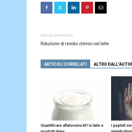
Articolo precedente
Riduzione di residui chimici nel latte
ARTICOLI CORRELATI
ALTRO DALL'AUTO
Quantificare aflatossina M1 in latte e
I peptidi sie
prodotti dairy
metabolismo