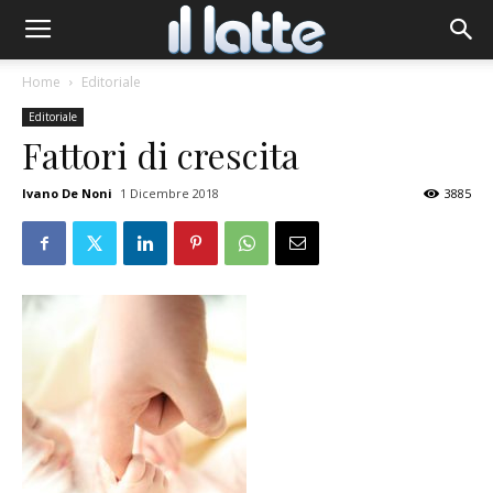
Home
Editoriale
Editoriale
Fattori di crescita
Ivano De Noni
1 Dicembre 2018
3885