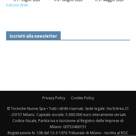
Edicola Web
Iscriviti alla newsletter
Privacy Policy
Cookie Policy
© Tecniche Nuove Spa • Tutti i diritti riservati. Sede legale: Via Eritrea 21
- 20157 Milano. Capitale sociale: 5.000.000 euro interamente versati.
Codice fiscale, Partita Iva e Iscrizione al Registro delle Imprese di
Milano: 00753480151
Registrazione N. 108 del 12-3-1976 Tribunale di Milano - Iscritta al ROC