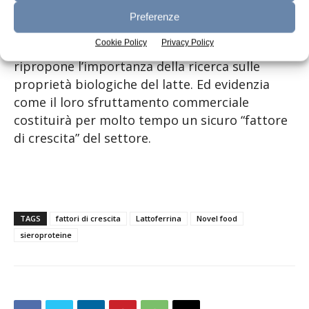
biologica e concentrazione, nel latte e nel
Preferenze
sangue di chi lo consuma. Tuttavia, la
Cookie Policy
Privacy Policy
proposizione di questo nuovo isolato
ripropone l’importanza della ricerca sulle
proprietà biologiche del latte. Ed evidenzia
come il loro sfruttamento commerciale
costituirà per molto tempo un sicuro “fattore
di crescita” del settore.
TAGS
fattori di crescita
Lattoferrina
Novel food
sieroproteine