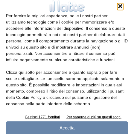
alla presenza di un’altra sieroproteina. Minore
per quantità, ma non importanza biologica
Per fornire le migliori esperienze, noi e i nostri partner
trattandosi del TGF-β2, un fattore di crescita
utilizziamo tecnologie come i cookie per memorizzare e/o
accedere alle informazioni del dispositivo. Il consenso a queste
coinvolto nella stimolazione e riparazione di
tecnologie permetterà a noi e ai nostri partner di elaborare dati
cellule epiteliali e embrionali, tessuti e, non
personali come il comportamento durante la navigazione o gli ID
ultimo, implicato nel controllo del sistema
univoci su questo sito e di mostrare annunci (non)
immunitario. Il (principale) valore salutistico di
personalizzati. Non acconsentire o ritirare il consenso può
influire negativamente su alcune caratteristiche e funzioni.
questo isolato risiederebbe proprio in questo
fattore, soprattutto quando aggiunto a
Clicca qui sotto per acconsentire a quanto sopra o per fare
formule per la prima infanzia. Questo aspetto
scelte dettagliate. Le tue scelte saranno applicate solamente a
è molto interessante perché proprio i fattori
questo sito. È possibile modificare le impostazioni in qualsiasi
momento, compreso il ritiro del consenso, utilizzando i pulsanti
di crescita, in particolare l’IGF-1, sono da
della Cookie Policy o cliccando sul pulsante di gestione del
tempo indicati tra i fattori (potenzialmente)
consenso nella parte inferiore dello schermo.
associati a un aumentato rischio di insorgenza
di alcuni tumori conseguentemente al
Gestisci 1771 fornitori
Per saperne di più su questi scopi
consumo di latte in età adulta. Certo,
i fattori
Accetta
di crescita
non sono tutti uguali, per attività