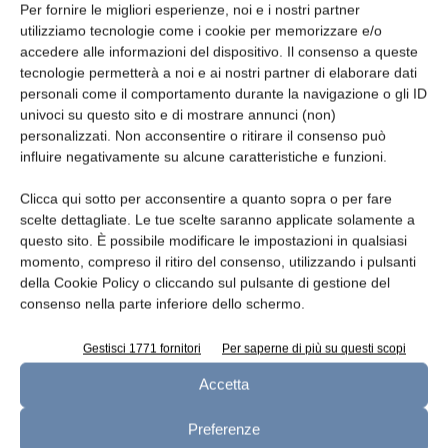
“first come, first-served”».
Per fornire le migliori esperienze, noi e i nostri partner
utilizziamo tecnologie come i cookie per memorizzare e/o
accedere alle informazioni del dispositivo. Il consenso a queste
Nella nota, l’USDA ha ribadito che le licenze
tecnologie permetterà a noi e ai nostri partner di elaborare dati
sono rilasciate sulla base dell’anno civile e
personali come il comportamento durante la navigazione o gli ID
“autorizzano il titolare della licenza a
univoci su questo sito e di mostrare annunci (non)
importare una data quantità di un certo tipo
personalizzati. Non acconsentire o ritirare il consenso può
influire negativamente su alcune caratteristiche e funzioni.
di prodotto lattiero-caseario da uno specifico
Paese di origine”.
Clicca qui sotto per acconsentire a quanto sopra o per fare
scelte dettagliate. Le tue scelte saranno applicate solamente a
questo sito. È possibile modificare le impostazioni in qualsiasi
TAGS
contingente tariffario
USDA
momento, compreso il ritiro del consenso, utilizzando i pulsanti
della Cookie Policy o cliccando sul pulsante di gestione del
consenso nella parte inferiore dello schermo.
Gestisci 1771 fornitori
Per saperne di più su questi scopi
Accetta
Preferenze