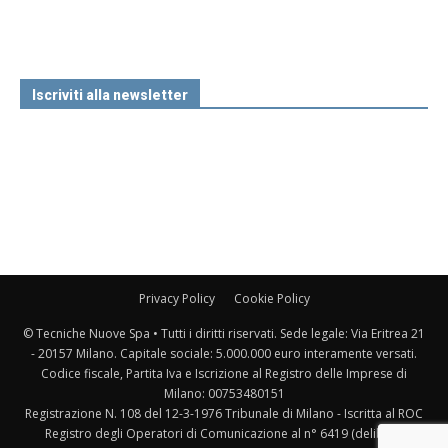
Iscriviti alla newsletter
Privacy Policy
Cookie Policy
© Tecniche Nuove Spa • Tutti i diritti riservati. Sede legale: Via Eritrea 21
- 20157 Milano. Capitale sociale: 5.000.000 euro interamente versati.
Codice fiscale, Partita Iva e Iscrizione al Registro delle Imprese di
Milano: 00753480151
Registrazione N. 108 del 12-3-1976 Tribunale di Milano - Iscritta al ROC
Registro degli Operatori di Comunicazione al n° 6419 (delibera