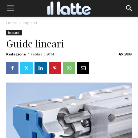
Home
Impianti
Impianti
Guide lineari
Redazione
1 Febbraio 2014
2899