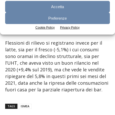
flessione degli acquisti in volume del 5,1%
(leggermente superiore a quella del 3,9%
Accetta
messa a segno dai non DOP).
Preferenze
Latte: non resta che piangere
Cookie Policy
Privacy Policy
Flessioni di rilievo si registrano invece per il
latte, sia per il fresco (-5,1%) i cui consumi
sono oramai in declino strutturale, sia per
l’UHT, che aveva visto un buon rilancio nel
2020 (+9,4% sul 2019), ma che vede le vendite
ripiegare del 5,8% in questi primi sei mesi del
2021, data anche la ripresa delle consumazioni
fuori casa per la parziale riapertura dei bar.
TAGS
ISMEA