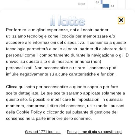
Per fornire le migliori esperienze, noi e i nostri partner
I formaggi duri dopo il recupero del 10% in
utilizziamo tecnologie come i cookie per memorizzare e/o
volume nel 2020 perdono nel primo semestre
accedere alle informazioni del dispositivo. Il consenso a queste
2021 il 4,6%, attestandosi comunque su livelli
tecnologie permetterà a noi e ai nostri partner di elaborare dati
personali come il comportamento durante la navigazione o gli ID
superiori al 2019 del 6,3%; +9,1% e -4,3% le
univoci su questo sito e di mostrare annunci (non)
variazioni della spesa nel 2020 e nel primo
personalizzati. Non acconsentire o ritirare il consenso può
semestre 2021. I formaggi a Denominazione,
influire negativamente su alcune caratteristiche e funzioni.
che in volume rappresentano un quarto
Clicca qui sotto per acconsentire a quanto sopra o per fare
dell’offerta e in valore circa un terzo del
scelte dettagliate. Le tue scelte saranno applicate solamente a
fatturato (32% nel 2020), hanno mostrato
questo sito. È possibile modificare le impostazioni in qualsiasi
dinamiche in linea con il resto del comparto e
momento, compreso il ritiro del consenso, utilizzando i pulsanti
dopo l’incremento del 10,4% nel 2020
della Cookie Policy o cliccando sul pulsante di gestione del
(leggermente superiore al +9,8 dei non DOP),
consenso nella parte inferiore dello schermo.
nel primo semestre 2021 segnano una
Gestisci 1771 fornitori
Per saperne di più su questi scopi