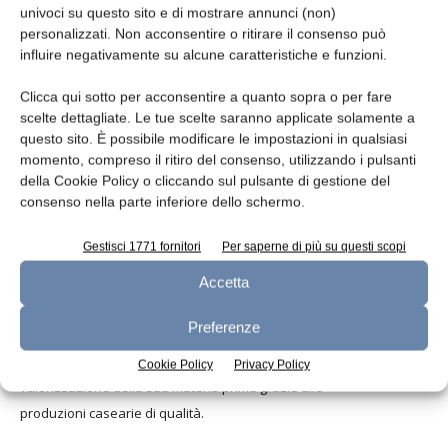
univoci su questo sito e di mostrare annunci (non)
punto di vista economico, dei mercati,
personalizzati. Non acconsentire o ritirare il consenso può
del prezzo si è occupato uno studio voluto
influire negativamente su alcune caratteristiche e funzioni.
dalla Commissione Ue denominato Economic
impact of the abolition of the milk quota
Clicca qui sotto per acconsentire a quanto sopra o per fare
scelte dettagliate. Le tue scelte saranno applicate solamente a
regime, che ha effettuato una simulazione nel
questo sito. È possibile modificare le impostazioni in qualsiasi
periodo
2005-2020 con o senza quote latte. Ecco
i risultati. Se il
momento, compreso il ritiro del consenso, utilizzando i pulsanti
regime delle quote latte fosse
ancora in vigore, secondo la
della Cookie Policy o cliccando sul pulsante di gestione del
consenso nella parte inferiore dello schermo.
simulazione, la
produzione totale di latte in Italia crescerebbe
dello
0,7% a fronte di un aumento del prezzo di
8,8% al 2020. Senza
Gestisci 1771 fornitori
Per saperne di più su questi scopi
quote latte, la produzione
dovrebbe aumentare del 2,9% mentre i
Accetta
prezzi
diminuirebbero dello 0,8% nel nostro Paese
per aumentare
invece a livello Ue dell’1,1%.
Altri economisti dicono che il
Preferenze
superamento
delle quote lattiere produrrà un ribasso dei
prezzi
del 16% in Europa e “solo” dell’8% in
Italia, forte della
Cookie Policy
Privacy Policy
valorizzazione della
sua materia prima grazie alle
produzioni
casearie di qualità.