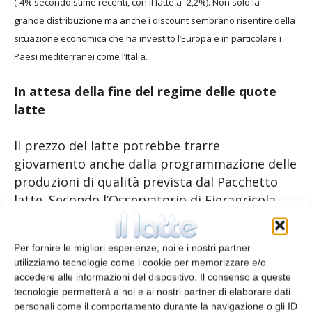
(-4% secondo stime recenti,
con il latte a -2,2%). Non solo la
grande
distribuzione ma anche i discount sembrano
risentire della
situazione economica che
ha investito l’Europa e in particolare i
Paesi
mediterranei come l’Italia.
In attesa della fine del regime delle quote
latte
Il prezzo del latte potrebbe trarre
giovamento anche dalla programmazione delle
produzioni di qualità prevista dal Pacchetto
latte. Secondo l’Osservatorio di Fieragricola,
con una corretta pianificazione, il mercato
potrebbe riconoscere direttamente agli
Per fornire le migliori esperienze, noi e i nostri partner
allevatori anche il 6-7% in più rispetto alle
utilizziamo tecnologie come i cookie per memorizzare e/o
remunerazioni attuali. Nel 2015 i produttori
accedere alle informazioni del dispositivo. Il consenso a queste
latte dovranno fare i conti con la fine del
tecnologie permetterà a noi e ai nostri partner di elaborare dati
regime delle quote latte. Di cosa succederà dal
personali come il comportamento durante la navigazione o gli ID