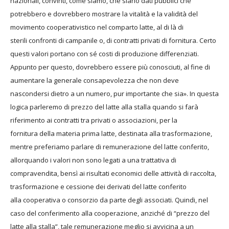
nazionali,
convinti, come siamo, che siano dati pubblici
che
potrebbero e dovrebbero mostrare la
vitalità e la validità del
movimento cooperativistico
nel comparto latte, al di là di
sterili
confronti di campanile o, di contratti privati
di fornitura. Certo
questi valori portano con
sé costi di produzione differenziati.
Appunto
per questo, dovrebbero essere più conosciuti,
al fine di
aumentare la generale consapevolezza
che non deve
nascondersi dietro a
un numero, pur importante che sia».
In questa
logica parleremo di prezzo del latte
alla stalla quando si farà
riferimento ai contratti
tra privati o associazioni, per la
fornitura
della materia prima latte, destinata alla
trasformazione,
mentre preferiamo parlare
di remunerazione del latte conferito,
allorquando
i valori non sono legati a una trattativa
di
compravendita, bensì ai risultati economici
delle attività di raccolta,
trasformazione
e cessione dei derivati del latte conferito
alla
cooperativa o consorzio da parte degli associati.
Quindi, nel
caso del conferimento alla
cooperazione, anziché di “prezzo del
latte
alla stalla”, tale remunerazione meglio si
avvicina a un