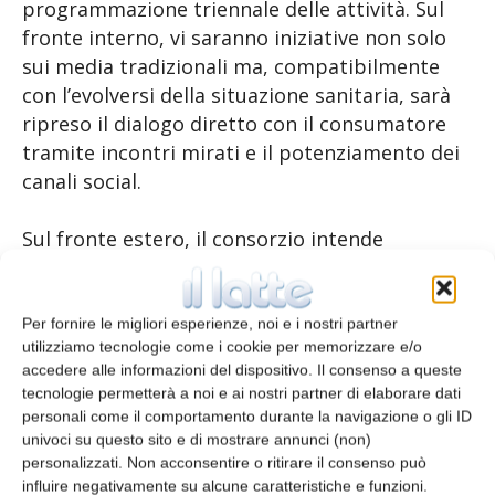
programmazione triennale delle attività. Sul
fronte interno, vi saranno iniziative non solo
sui media tradizionali ma, compatibilmente
con l’evolversi della situazione sanitaria, sarà
ripreso il dialogo diretto con il consumatore
tramite incontri mirati e il potenziamento dei
canali social.
Sul fronte estero, il consorzio intende
riprendere la comunicazione sul mercato
australiano che, sulla base delle più recenti
indicazioni, può rappresentare un interessante
Per fornire le migliori esperienze, noi e i nostri partner
utilizziamo tecnologie come i cookie per memorizzare e/o
sbocco.
accedere alle informazioni del dispositivo. Il consenso a queste
tecnologie permetterà a noi e ai nostri partner di elaborare dati
Tutto questo si affiancherà alle attività già
personali come il comportamento durante la navigazione o gli ID
pianificate, come il
progetto EEQF
, di cui il
univoci su questo sito e di mostrare annunci (non)
personalizzati. Non acconsentire o ritirare il consenso può
consorzio è capofila e in Italia con un’attenta
influire negativamente su alcune caratteristiche e funzioni.