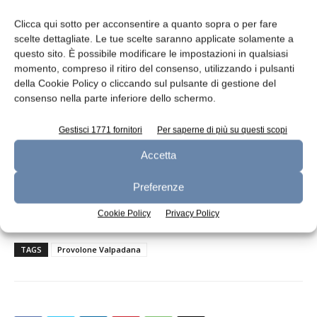
campagna di informazione che privilegia gli
strumenti digitali e il mondo del web.
Clicca qui sotto per acconsentire a quanto sopra o per fare
scelte dettagliate. Le tue scelte saranno applicate solamente a
questo sito. È possibile modificare le impostazioni in qualsiasi
Da ultimo, ma non certo per importanza,
momento, compreso il ritiro del consenso, utilizzando i pulsanti
l’amministrazione consortile ha preso atto del
della Cookie Policy o cliccando sul pulsante di gestione del
rinnovo del riconoscimento del consorzio, a
consenso nella parte inferiore dello schermo.
opera del ministero delle Politiche agricole
alimentari e forestali, quale organismo
Gestisci 1771 fornitori
Per saperne di più su questi scopi
abilitato a svolgere le funzioni che a esso
Accetta
vengono assegnate per la tutela, la
valorizzazione, la vigilanza e la promozione del
Preferenze
Provolone Valpadana.
Cookie Policy
Privacy Policy
TAGS
Provolone Valpadana