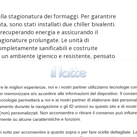
alla stagionatura dei formaggi. Per garantire
, sono stati installati due chiller bivalenti.
 recuperando energia e assicurando il
gionature prolungate. Le unità di
mpletamente sanificabili e costruite
o un ambiente igienico e resistente, pensato
a qualità. La microdiffusione dell’aria
®
ndotti tessili brevettati Veloce
, il cui grado
zione del tipo di locale e dello stoccaggio
isce una distribuzione uniforme dell’aria,
re le migliori esperienze, noi e i nostri partner utilizziamo tecnologie co
er memorizzare e/o accedere alle informazioni del dispositivo. Il conse
ttendo una stagionatura omogenea,
cnologie permetterà a noi e ai nostri partner di elaborare dati personal
viluppo della crosta.
mento durante la navigazione o gli ID univoci su questo sito e di most
non) personalizzati. Non acconsentire o ritirare il consenso può influire
mente su alcune caratteristiche e funzioni.
i sotto per acconsentire a quanto sopra o per fare scelte dettagliate. L