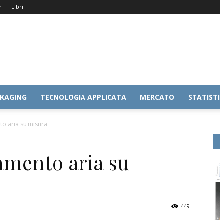
r
Libri
KAGING
TECNOLOGIA APPLICATA
MERCATO
STATIST
nto aria su misura
tamento aria su
449