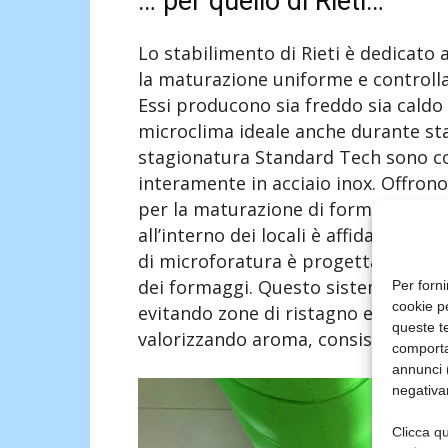
… per quello di Rieti…
Lo stabilimento di Rieti è dedicato 
la maturazione uniforme e controllata
Essi producono sia freddo sia caldo
microclima ideale anche durante sta
stagionatura Standard Tech sono co
interamente in acciaio inox. Offron
per la maturazione di formaggi di alt
all’interno dei locali è affidata ai co
di microforatura è progettato in fun
dei formaggi. Questo sistema garant
Per forni
cookie p
evitando zone di ristagno e perme
queste te
valorizzando aroma, consistenza e s
comporta
annunci (
negativa
Clicca qu