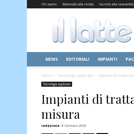
Chi siamo
Abbonati alla rivista
Iscriviti alla newslette
Il
Latte
NEWS
EDITORIALI
IMPIANTI
PAC
Home
Tecnologia applicata
Impianti di trattame
Tecnologia applicata
Impianti di trat
misura
redazione
8 Gennaio 2026