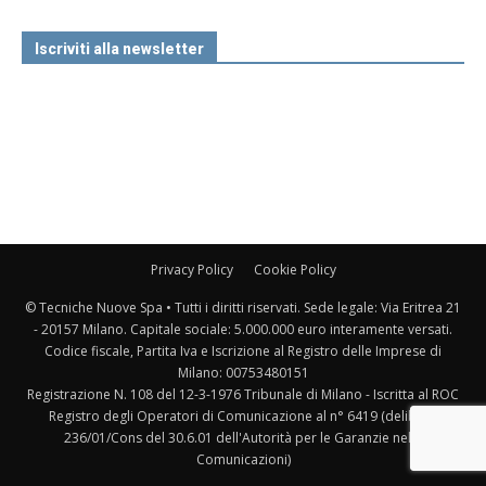
Iscriviti alla newsletter
Privacy Policy
Cookie Policy
© Tecniche Nuove Spa • Tutti i diritti riservati. Sede legale: Via Eritrea 21
- 20157 Milano. Capitale sociale: 5.000.000 euro interamente versati.
Codice fiscale, Partita Iva e Iscrizione al Registro delle Imprese di
Milano: 00753480151
Registrazione N. 108 del 12-3-1976 Tribunale di Milano - Iscritta al ROC
Registro degli Operatori di Comunicazione al n° 6419 (delibera
236/01/Cons del 30.6.01 dell'Autorità per le Garanzie nelle
Comunicazioni)