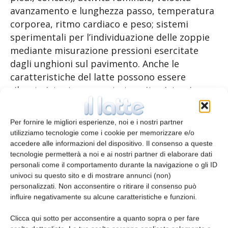
avanzamento e lunghezza passo, temperatura
corporea, ritmo cardiaco e peso; sistemi
sperimentali per l’individuazione delle zoppie
mediante misurazione pressioni esercitate
dagli unghioni sul pavimento. Anche le
caratteristiche del latte possono essere
rilevate istantaneamente tramite sistemi per
misurazione per singola vacca di diversi
parametri, quali grasso, proteine, lattosio,
Per fornire le migliori esperienze, noi e i nostri partner
cellule somatiche, eventuali tracce di sangue.
utilizziamo tecnologie come i cookie per memorizzare e/o
accedere alle informazioni del dispositivo. Il consenso a queste
tecnologie permetterà a noi e ai nostri partner di elaborare dati
[box bg=”#cccccc” color=”#000000′
personali come il comportamento durante la navigazione o gli ID
title=”Sviluppo di nuovi approcci e tecniche di
univoci su questo sito e di mostrare annunci (non)
indagine”]
personalizzati. Non acconsentire o ritirare il consenso può
influire negativamente su alcune caratteristiche e funzioni.
Clicca qui sotto per acconsentire a quanto sopra o per fare