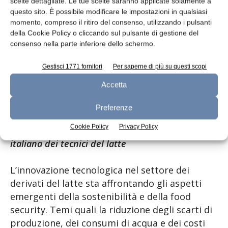
scelte dettagliate. Le tue scelte saranno applicate solamente a
questo sito. È possibile modificare le impostazioni in qualsiasi
momento, compreso il ritiro del consenso, utilizzando i pulsanti
della Cookie Policy o cliccando sul pulsante di gestione del
consenso nella parte inferiore dello schermo.
Gestisci 1771 fornitori
Per saperne di più su questi scopi
Accetta
Preferenze
Cookie Policy
Privacy Policy
Andrea Summer, presidente AITeL, associazione
italiana dei tecnici del latte
L’innovazione tecnologica nel settore dei
derivati del latte sta affrontando gli aspetti
emergenti della sostenibilità e della food
security. Temi quali la riduzione degli scarti di
produzione, dei consumi di acqua e dei costi