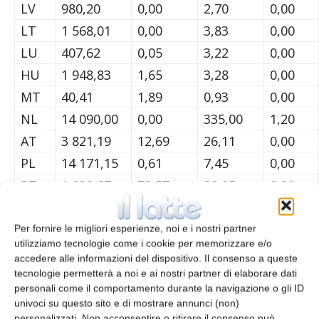
LV
980,20
0,00
2,70
0,00
LT
1 568,01
0,00
3,83
0,00
LU
407,62
0,05
3,22
0,00
HU
1 948,83
1,65
3,28
0,00
MT
40,41
1,89
0,93
0,00
NL
14 090,00
0,00
335,00
1,20
AT
3 821,19
12,69
26,11
0,00
PL
14 171,15
0,61
7,45
0,00
PT
1 939,67
72,57
28,05
0,00
RO
3 797,60
401,30
228,20
16,20
SI
628,93
0,62
1,68
0,00
Per fornire le migliori esperienze, noi e i nostri partner
utilizziamo tecnologie come i cookie per memorizzare e/o
SK
904,62
12,07
0,31
0,00
accedere alle informazioni del dispositivo. Il consenso a queste
FI
2 397,88
0,00
0,00
0,00
tecnologie permetterà a noi e ai nostri partner di elaborare dati
personali come il comportamento durante la navigazione o gli ID
SE
2 760,23
0,00
0,00
0,00
univoci su questo sito e di mostrare annunci (non)
UK
15 488,11
0,00
0,00
0,00
personalizzati. Non acconsentire o ritirare il consenso può