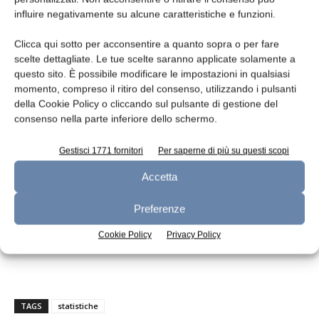
influire negativamente su alcune caratteristiche e funzioni.
EU-
166.743,91
2 843,57
2 339,10
273,94
28
Clicca qui sotto per acconsentire a quanto sopra o per fare
scelte dettagliate. Le tue scelte saranno applicate solamente a
questo sito. È possibile modificare le impostazioni in qualsiasi
momento, compreso il ritiro del consenso, utilizzando i pulsanti
della Cookie Policy o cliccando sul pulsante di gestione del
(*1) 0,00: zero o inferiore a 5 t
consenso nella parte inferiore dello schermo.
(*2) Produzione di latte in azienda 2018
EUROSTAT – NewCronos Products Obtained
Gestisci 1771 fornitori
Per saperne di più su questi scopi
(*3) Dati comunicati dagli Stati membri e/o
Accetta
produzione stimata/calcolata
Preferenze
Cookie Policy
Privacy Policy
TAGS
statistiche