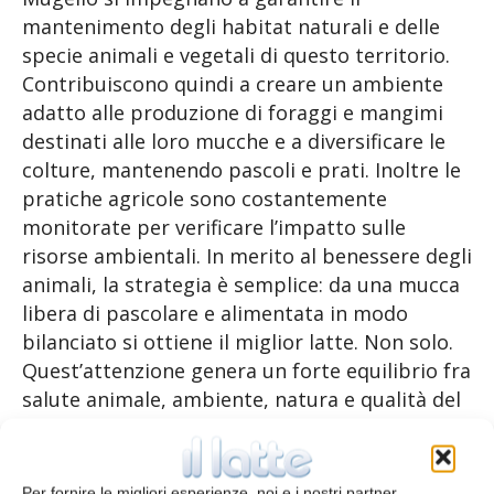
mantenimento degli habitat naturali e delle
specie animali e vegetali di questo territorio.
Contribuiscono quindi a creare un ambiente
adatto alle produzione di foraggi e mangimi
destinati alle loro mucche e a diversificare le
colture, mantenendo pascoli e prati. Inoltre le
pratiche agricole sono costantemente
monitorate per verificare l’impatto sulle
risorse ambientali. In merito al benessere degli
animali, la strategia è semplice: da una mucca
libera di pascolare e alimentata in modo
bilanciato si ottiene il miglior latte. Non solo.
Quest’attenzione genera un forte equilibrio fra
salute animale, ambiente, natura e qualità del
prodotto finale che contribuisce a tutelare il
territorio. In tema di qualità, il latte che si
ottiene dagli allevamenti mugellani è frutto di
Per fornire le migliori esperienze, noi e i nostri partner