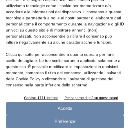
questa filiera costantemente monitorata.
utilizziamo tecnologie come i cookie per memorizzare e/o
Venendo all’impegno per l’ambiente, sono
accedere alle informazioni del dispositivo. Il consenso a queste
tecnologie permetterà a noi e ai nostri partner di elaborare dati
numerose le azioni avviate da Mukki e delle
personali come il comportamento durante la navigazione o gli ID
aziende del Mugello per questo territorio. Fra
univoci su questo sito e di mostrare annunci (non)
queste, Latte Mukki Selezione Mugello ha
personalizzati. Non acconsentire o ritirare il consenso può
ottenuto la Dichiarazione Ambientale di
influire negativamente su alcune caratteristiche e funzioni.
Prodotto (EPD), che registra l’impronta
Clicca qui sotto per acconsentire a quanto sopra o per fare
effettiva sull’ambiente attestando l’efficacia
scelte dettagliate. Le tue scelte saranno applicate solamente a
delle strategie messe in campo, come la
questo sito. È possibile modificare le impostazioni in qualsiasi
riduzione delle emissioni di gas a effetto serra
momento, compreso il ritiro del consenso, utilizzando i pulsanti
della Cookie Policy o cliccando sul pulsante di gestione del
e l’utilizzo per l’intera gamma di Latte Fresco
consenso nella parte inferiore dello schermo.
®
Selezione Mugello delle confezioni Tetra Top
,
contenitori riciclabili e costituiti
Gestisci 1771 fornitori
Per saperne di più su questi scopi
prevalentemente da una materia prima
Accetta
rinnovabile, la carta. Infine, la Carta degli
Impegni prevede azioni mirate a sostenere il
Preferenze
tessuto economico locale, con l’obiettivo di far