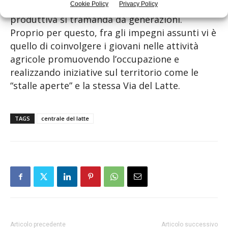
crescere questa terra, dove la tradizione
Cookie Policy
Privacy Policy
produttiva si tramanda da generazioni.
Proprio per questo, fra gli impegni assunti vi è
quello di coinvolgere i giovani nelle attività
agricole promuovendo l’occupazione e
realizzando iniziative sul territorio come le
“stalle aperte” e la stessa Via del Latte.
TAGS
centrale del latte
Articolo precedente
Articolo successivo