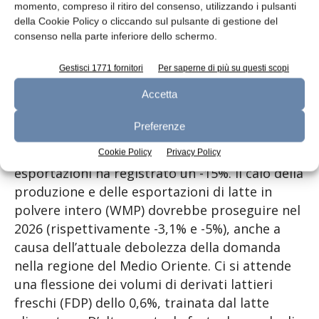
interno. La Commissione ritiene improbabile
momento, compreso il ritiro del consenso, utilizzando i pulsanti
della Cookie Policy o cliccando sul pulsante di gestione del
che le esportazioni casearie registrino un
consenso nella parte inferiore dello schermo.
rialzo significativo a volume (+0,5%). Anche la
produzione UE di siero potrebbe spuntare
Gestisci 1771 fornitori
Per saperne di più su questi scopi
+1,4%, grazie alla domanda globale che
Accetta
sostiene l’export UE (+1,7%).
Preferenze
La produzione 2025 dell’UE di WMP ha perso
l’8,6% e, nei primi mesi del 2026, le
Cookie Policy
Privacy Policy
esportazioni ha registrato un -15%. Il calo della
produzione e delle esportazioni di latte in
polvere intero (WMP) dovrebbe proseguire nel
2026 (rispettivamente -3,1% e -5%), anche a
causa dell’attuale debolezza della domanda
nella regione del Medio Oriente. Ci si attende
una flessione dei volumi di derivati lattieri
freschi (FDP) dello 0,6%, trainata dal latte