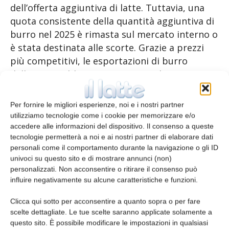
dell’offerta aggiuntiva di latte. Tuttavia, una
quota consistente della quantità aggiuntiva di
burro nel 2025 è rimasta sul mercato interno o
è stata destinata alle scorte. Grazie a prezzi
più competitivi, le esportazioni di burro
dell’UE potrebbero aumentare nel 2026 (+5%),
mentre il consumo interno potrebbe crescere
in misura minore rispetto all’anno precedente
Per fornire le migliori esperienze, noi e i nostri partner
(+6,4% contro il +7,5% del 2025).
utilizziamo tecnologie come i cookie per memorizzare e/o
accedere alle informazioni del dispositivo. Il consenso a queste
tecnologie permetterà a noi e ai nostri partner di elaborare dati
Anche la produzione di formaggio e siero di
personali come il comportamento durante la navigazione o gli ID
latte ha beneficiato dell’aumento dell’offerta di
univoci su questo sito e di mostrare annunci (non)
latte, avendo i caseifici lavorato a pieno regime
personalizzati. Non acconsentire o ritirare il consenso può
nella prima metà del 2026. La produzione di
influire negativamente su alcune caratteristiche e funzioni.
formaggio potrebbe aumentare nel 2026 a un
Clicca qui sotto per acconsentire a quanto sopra o per fare
ritmo simile a quello dell’anno scorso (+1,8%
scelte dettagliate. Le tue scelte saranno applicate solamente a
contro il +1,7% del 2025), grazie al consumo
questo sito. È possibile modificare le impostazioni in qualsiasi