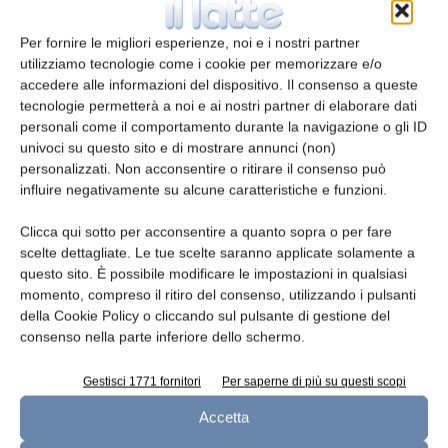
giornaliera degli stessi nutrienti. Con queste
premesse, non è improbabile che il
Per fornire le migliori esperienze, noi e i nostri partner
consumatore possa escludere a priori alcuni
utilizziamo tecnologie come i cookie per memorizzare e/o
alimenti (o alcuni dei nutrienti che
accedere alle informazioni del dispositivo. Il consenso a queste
contengono) sulla base di una valutazione del
tecnologie permetterà a noi e ai nostri partner di elaborare dati
personali come il comportamento durante la navigazione o gli ID
tutto soggettiva dei rischi o dei vantaggi che
univoci su questo sito e di mostrare annunci (non)
tale esclusione comporta.
personalizzati. Non acconsentire o ritirare il consenso può
influire negativamente su alcune caratteristiche e funzioni.
Senza dimenticare che le scelte alimentari
Clicca qui sotto per acconsentire a quanto sopra o per fare
sono condizionate anche dalla capacità di
scelte dettagliate. Le tue scelte saranno applicate solamente a
spesa. Che, quando bassa, porta i consumatori
questo sito. È possibile modificare le impostazioni in qualsiasi
ad acquistare alimenti che soddisfano bisogni
momento, compreso il ritiro del consenso, utilizzando i pulsanti
di livello inferiore, soprattutto nutrizionale.
della Cookie Policy o cliccando sul pulsante di gestione del
consenso nella parte inferiore dello schermo.
Allora se l’intento è educare il consumatore
Gestisci 1771 fornitori
Per saperne di più su questi scopi
penso che il semaforo o la batteria non siano
comunque sufficienti. E neanche adeguati se i
Accetta
consumatori non percepiscono o non