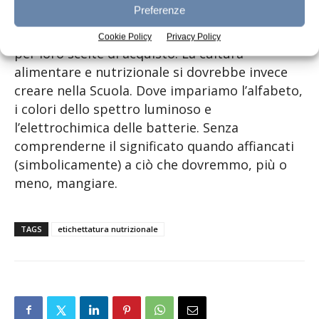
Preferenze
interpretano correttamente questo tipo di
informazioni, o non le ritengono prioritarie
Cookie Policy
Privacy Policy
per loro scelte di acquisto. La cultura
alimentare e nutrizionale si dovrebbe invece
creare nella Scuola. Dove impariamo l’alfabeto,
i colori dello spettro luminoso e
l’elettrochimica delle batterie. Senza
comprenderne il significato quando affiancati
(simbolicamente) a ciò che dovremmo, più o
meno, mangiare.
TAGS
etichettatura nutrizionale