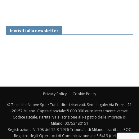
Iscriviti alla newsletter
Privacy Policy
Cookie Policy
© Tecniche Nuove Spa • Tutti i diritti riservati. Sede legale: Via Eritrea 21
- 20157 Milano. Capitale sociale: 5.000.000 euro interamente versati.
Codice fiscale, Partita Iva e Iscrizione al Registro delle Imprese di
Milano: 00753480151
Registrazione N. 108 del 12-3-1976 Tribunale di Milano - Iscritta al ROC
Registro degli Operatori di Comunicazione al n° 6419 (delibera