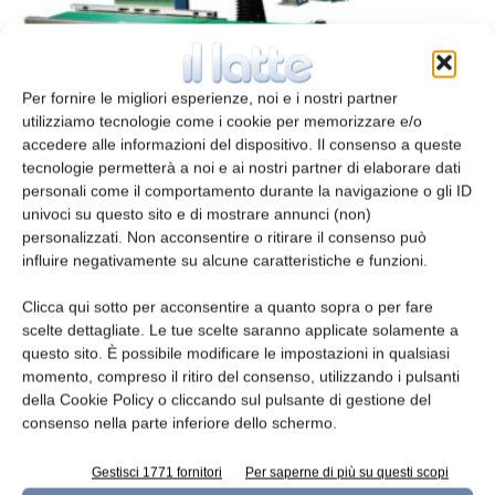
Tracciabilità alimentare
Per fornire le migliori esperienze, noi e i nostri partner
utilizziamo tecnologie come i cookie per memorizzare e/o
redazione
7 Gennaio 2018
accedere alle informazioni del dispositivo. Il consenso a queste
tecnologie permetterà a noi e ai nostri partner di elaborare dati
personali come il comportamento durante la navigazione o gli ID
univoci su questo sito e di mostrare annunci (non)
personalizzati. Non acconsentire o ritirare il consenso può
influire negativamente su alcune caratteristiche e funzioni.
Clicca qui sotto per acconsentire a quanto sopra o per fare
scelte dettagliate. Le tue scelte saranno applicate solamente a
questo sito. È possibile modificare le impostazioni in qualsiasi
momento, compreso il ritiro del consenso, utilizzando i pulsanti
della Cookie Policy o cliccando sul pulsante di gestione del
Risparmi grazie al digitale
consenso nella parte inferiore dello schermo.
redazione
27 Ottobre 2017
Gestisci 1771 fornitori
Per saperne di più su questi scopi